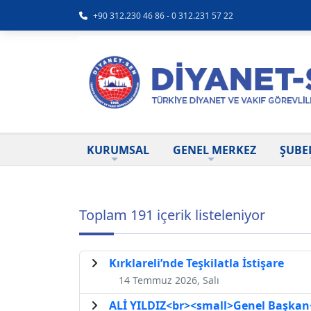
+90 312.230 46 86 - 0 312.231 57 22
KURUMSAL
GENEL MERKEZ
ŞUBE
Toplam 191 içerik listeleniyor
Kırklareli’nde Teşkilatla İstişare
14 Temmuz 2026, Salı
ALİ YILDIZ<br><small>Genel Başkan