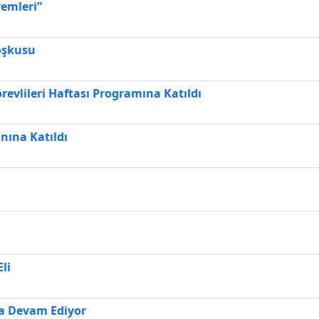
remleri”
oşkusu
revlileri Haftası Programına Katıldı
nına Katıldı
li
la Devam Ediyor