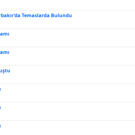
rbakır’da Temaslarda Bulundu
ramı
ramı
luştu
ı
ı
ı