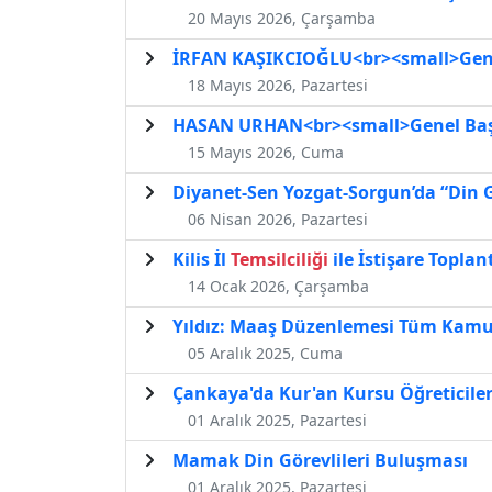
20 Mayıs 2026, Çarşamba
İRFAN KAŞIKCIOĞLU<br><small>Genel
18 Mayıs 2026, Pazartesi
HASAN URHAN<br><small>Genel Başk
15 Mayıs 2026, Cuma
Diyanet-Sen Yozgat-Sorgun’da “Din G
06 Nisan 2026, Pazartesi
Kilis İl
Temsilciliği
ile İstişare Toplant
14 Ocak 2026, Çarşamba
Yıldız: Maaş Düzenlemesi Tüm Kamu 
05 Aralık 2025, Cuma
Çankaya'da Kur'an Kursu Öğreticil
01 Aralık 2025, Pazartesi
Mamak Din Görevlileri Buluşması
01 Aralık 2025, Pazartesi