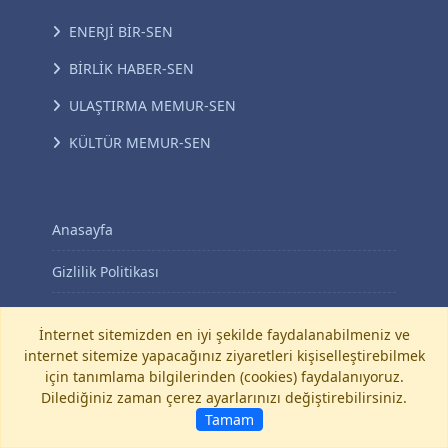
ENERJİ BİR-SEN
BİRLİK HABER-SEN
ULAŞTIRMA MEMUR-SEN
KÜLTÜR MEMUR-SEN
Anasayfa
Gizlilik Politikası
KVKK Aydınlatma Metni
İnternet sitemizden en iyi şekilde faydalanabilmeniz ve
internet sitemize yapacağınız ziyaretleri kişiselleştirebilmek
İletişim
için tanımlama bilgilerinden (cookies) faydalanıyoruz.
Dilediğiniz zaman çerez ayarlarınızı değiştirebilirsiniz.
©
Diyanet-Sen
Tamam