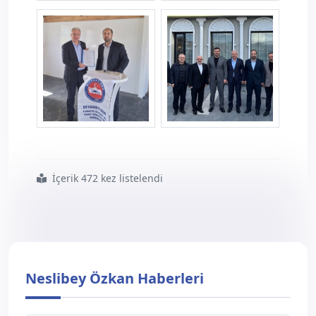
yozgatild3.jpg
yozgatild4.jpg
yozgatild5.jpg
yozgatild6.jpg
İçerik 472 kez listelendi
#diyanet sen
#yozgat sorgun da
#din
#görevlileri
#buluşması
#gerçekleştirdi
Neslibey Özkan Haberleri