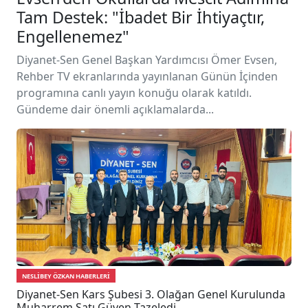
Tam Destek: "İbadet Bir İhtiyaçtır,
Engellenemez"
Diyanet-Sen Genel Başkan Yardımcısı Ömer Evsen,
Rehber TV ekranlarında yayınlanan Günün İçinden
programına canlı yayın konuğu olarak katıldı.
Gündeme dair önemli açıklamalarda...
NESLIBEY ÖZKAN HABERLERI
Diyanet-Sen Kars Şubesi 3. Olağan Genel Kurulunda
Muharrem Satı Güven Tazeledi