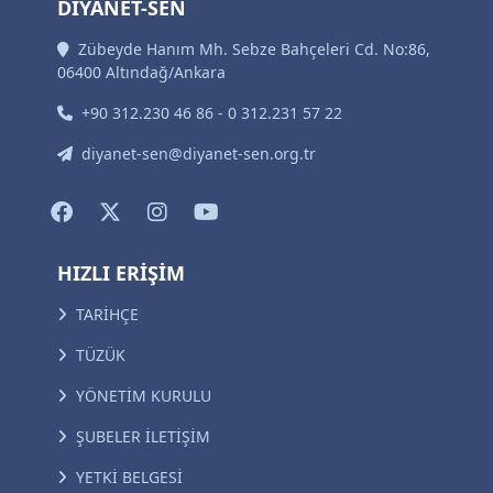
DİYANET-SEN
Zübeyde Hanım Mh. Sebze Bahçeleri Cd. No:86,
06400 Altındağ/Ankara
+90 312.230 46 86 - 0 312.231 57 22
diyanet-sen@diyanet-sen.org.tr
HIZLI ERİŞİM
TARİHÇE
TÜZÜK
YÖNETİM KURULU
ŞUBELER İLETİŞİM
YETKİ BELGESİ