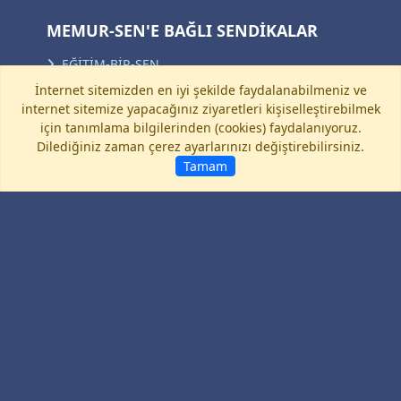
MEMUR-SEN'E BAĞLI SENDİKALAR
EĞİTİM-BİR-SEN
İnternet sitemizden en iyi şekilde faydalanabilmeniz ve
SAĞLIK-SEN
internet sitemize yapacağınız ziyaretleri kişiselleştirebilmek
için tanımlama bilgilerinden (cookies) faydalanıyoruz.
BÜRO MEMUR-SEN
Dilediğiniz zaman çerez ayarlarınızı değiştirebilirsiniz.
DİYANET-SEN
Tamam
BEM-BİR-SEN
TOÇ BİR-SEN
BAYINDIR MEMUR-SEN
ENERJİ BİR-SEN
BİRLİK HABER-SEN
ULAŞTIRMA MEMUR-SEN
KÜLTÜR MEMUR-SEN