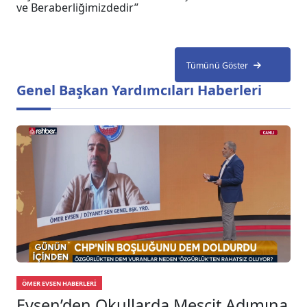
ve Beraberliğimizdedir”
Tümünü Göster
Genel Başkan Yardımcıları Haberleri
ÖMER EVSEN HABERLERI
Evsen’den Okullarda Mescit Adımına