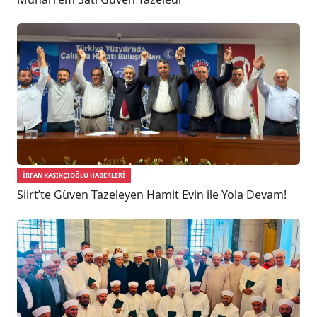
İRFAN KAŞIKÇIOĞLU HABERLERI
Siirt’te Güven Tazeleyen Hamit Evin ile Yola Devam!