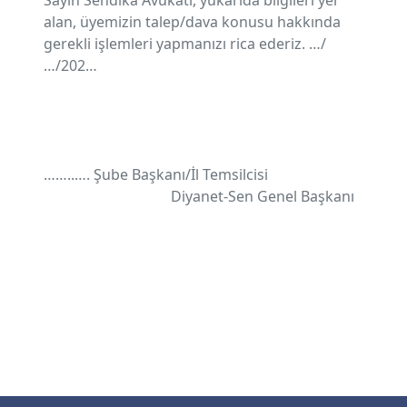
Sayın Sendika Avukatı, yukarıda bilgileri yer
alan, üyemizin talep/dava konusu hakkında
gerekli işlemleri yapmanızı rica ederiz. …/
…/202…
……..…. Şube Başkanı/İl Temsilcisi
Diyanet-Sen Genel Başkanı