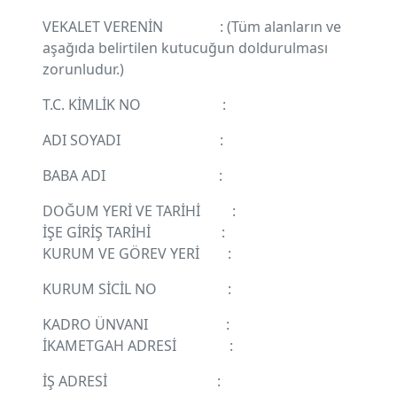
VEKALET VERENİN : (Tüm alanların ve
aşağıda belirtilen kutucuğun doldurulması
zorunludur.)
T.C. KİMLİK NO :
ADI SOYADI :
BABA ADI :
DOĞUM YERİ VE TARİHİ :
İŞE GİRİŞ TARİHİ :
KURUM VE GÖREV YERİ :
KURUM SİCİL NO :
KADRO ÜNVANI :
İKAMETGAH ADRESİ :
İŞ ADRESİ :