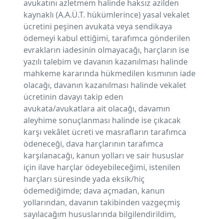
avukatını azletmem halinde haksız azilden
kaynaklı (A.A.Ü.T. hükümlerince) yasal vekalet
ücretini peşinen avukata veya sendikaya
ödemeyi kabul ettiğimi, tarafımca gönderilen
evrakların iadesinin olmayacağı, harçların ise
yazılı talebim ve davanın kazanılması halinde
mahkeme kararında hükmedilen kısmının iade
olacağı, davanın kazanılması halinde vekalet
ücretinin davayı takip eden
avukata/avukatlara ait olacağı, davamın
aleyhime sonuçlanması halinde ise çıkacak
karşı vekâlet ücreti ve masrafların tarafımca
ödeneceği, dava harçlarının tarafımca
karşılanacağı, kanun yolları ve sair hususlar
için ilave harçlar ödeyebileceğimi, istenilen
harçları süresinde yada eksik/hiç
ödemediğimde; dava açmadan, kanun
yollarından, davanın takibinden vazgeçmiş
sayılacağım hususlarında bilgilendirildim,