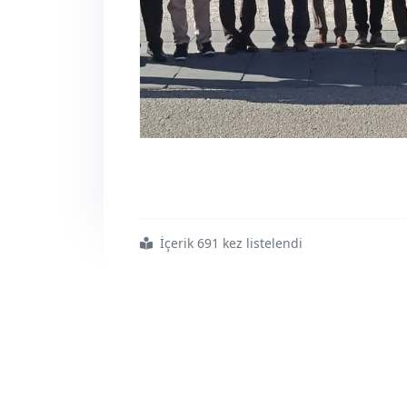
İçerik 691 kez listelendi
#gölbaşı
#temsilciliği
#camiler
#ve
#din
#görevlileri
#haftası
#programı
#gerçekleştirildi