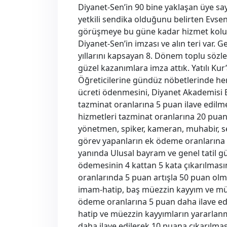
Diyanet-Sen’in 90 bine yaklaşan üye say
yetkili sendika olduğunu belirten Evse
görüşmeye bu güne kadar hizmet kolun
Diyanet-Sen’in imzası ve alın teri var.
yıllarını kapsayan 8. Dönem toplu sö
güzel kazanımlara imza attık. Yatılı K
Öğreticilerine gündüz nöbetlerinde her
ücreti ödenmesini, Diyanet Akademisi B
tazminat oranlarına 5 puan ilave edilme
hizmetleri tazminat oranlarına 20 puan 
yönetmen, spiker, kameran, muhabir, ses
görev yapanların ek ödeme oranlarına i
yanında Ulusal bayram ve genel tatil g
ödemesinin 4 kattan 5 kata çıkarılması
oranlarında 5 puan artışla 50 puan ol
imam-hatip, baş müezzin kayyım ve müe
ödeme oranlarına 5 puan daha ilave ed
hatip ve müezzin kayyımların yararlan
daha ilave edilerek 10 puana çıkarılm