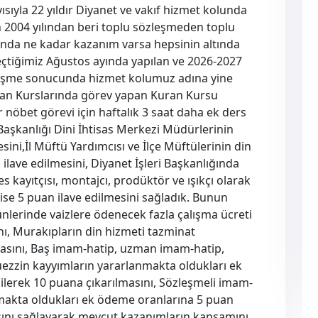
ısıyla 22 yıldır Diyanet ve vakıf hizmet kolunda
n 2004 yılından beri toplu sözleşmeden toplu
da ne kadar kazanım varsa hepsinin altında
 Geçtiğimiz Ağustos ayında yapılan ve 2026-2027
zleşme sonucunda hizmet kolumuz adına yine
ur’an Kurslarında görev yapan Kuran Kursu
 nöbet görevi için haftalık 3 saat daha ek ders
aşkanlığı Dini İhtisas Merkezi Müdürlerinin
sini,İl Müftü Yardımcısı ve İlçe Müftülerinin din
ilave edilmesini, Diyanet İşleri Başkanlığında
 kayıtçısı, montajcı, prodüktör ve ışıkçı olarak
se 5 puan ilave edilmesini sağladık. Bunun
ünlerinde vaizlere ödenecek fazla çalışma ücreti
nı, Murakıpların din hizmeti tazminat
masını, Baş imam-hatip, uzman imam-hatip,
zzin kayyımların yararlanmakta oldukları ek
ilerek 10 puana çıkarılmasını, Sözleşmeli imam-
makta oldukları ek ödeme oranlarına 5 puan
asını sağlayarak mevcut kazanımların kapsamını