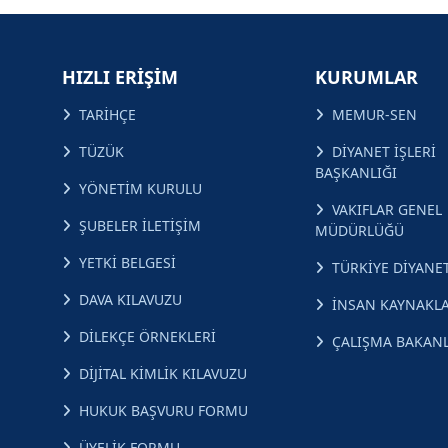
HIZLI ERİŞİM
KURUMLAR
TARİHÇE
MEMUR-SEN
TÜZÜK
DİYANET İŞLERİ
BAŞKANLIĞI
YÖNETİM KURULU
VAKIFLAR GENEL
ŞUBELER İLETİŞİM
MÜDÜRLÜĞÜ
YETKİ BELGESİ
TÜRKİYE DİYANET
DAVA KILAVUZU
İNSAN KAYNAKLA
DİLEKÇE ÖRNEKLERİ
ÇALIŞMA BAKANL
DİJİTAL KİMLİK KILAVUZU
HUKUK BAŞVURU FORMU
ÜYELİK FORMU