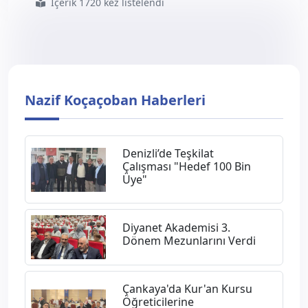
İçerik 1720 kez listelendi
#genel
#başkan
#yardımcıları
#etimesgut
#ilçe
#müftülüğü
#iftar
#programına
#katıldılar
Nazif Koçaçoban Haberleri
Denizli’de Teşkilat
Çalışması "Hedef 100 Bin
Üye"
Diyanet Akademisi 3.
Dönem Mezunlarını Verdi
Çankaya'da Kur'an Kursu
Öğreticilerine