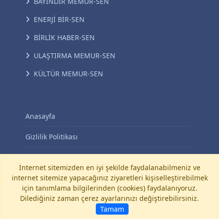
BAYINDIR MEMUR-SEN
ENERJİ BİR-SEN
BİRLİK HABER-SEN
ULAŞTIRMA MEMUR-SEN
KÜLTÜR MEMUR-SEN
Anasayfa
Gizlilik Politikası
KVKK Aydınlatma Metni
İnternet sitemizden en iyi şekilde faydalanabilmeniz ve
internet sitemize yapacağınız ziyaretleri kişiselleştirebilmek
İletişim
için tanımlama bilgilerinden (cookies) faydalanıyoruz.
Dilediğiniz zaman çerez ayarlarınızı değiştirebilirsiniz.
©
Diyanet-Sen
Tamam