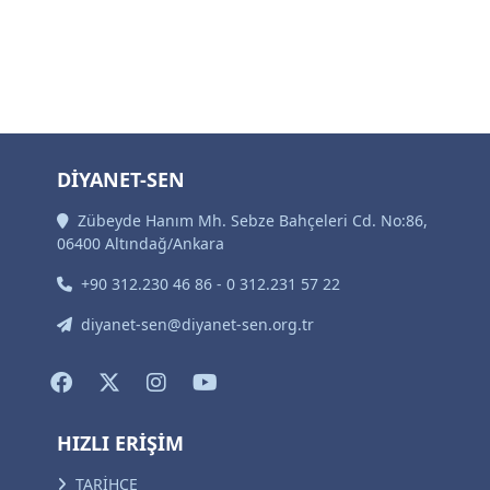
DİYANET-SEN
Zübeyde Hanım Mh. Sebze Bahçeleri Cd. No:86,
06400 Altındağ/Ankara
+90 312.230 46 86 - 0 312.231 57 22
diyanet-sen@diyanet-sen.org.tr
HIZLI ERİŞİM
TARİHÇE