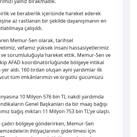
imizi yalnız bırakmadık.
birlik ve beraberlik içerisinde hareket ederek
şine az rastlanan bir şekilde dayanışmanın en
latılmaya çalışıldı.
aren Memur-Sen olarak, tarihsel
etimiz, vefamız yüksek insani hassasiyetlerimiz
ç ve sorumluluğuyla hareket ettik. Memur-Sen ve
 ekip AFAD koordinatörlüğünde bölgeye intikal
er aldı. 160 tırdan oluşan ayni yardımlar ilk
Mevcut tüm imkânlarımızı ve örgütlü gücümüzü
nyasına 10 Milyon 576 bin TL nakdi yardımda
dikaların Genel Başkanları da bir maaş bağışı
ız bağış miktarı 11 Milyon 753 bin TL’ye ulaştı.
50 çadırı bölgeye gönderirken, Memur-Sen
zedelerin ihtiyaçlarının giderilmesi için