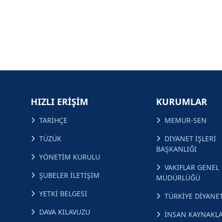
HIZLI ERİŞİM
KURUMLAR
TARİHÇE
MEMUR-SEN
TÜZÜK
DİYANET İŞLERİ
BAŞKANLIĞI
YÖNETİM KURULU
VAKIFLAR GENEL
ŞUBELER İLETİŞİM
MÜDÜRLÜĞÜ
YETKİ BELGESİ
TÜRKİYE DİYANET
DAVA KILAVUZU
İNSAN KAYNAKLA