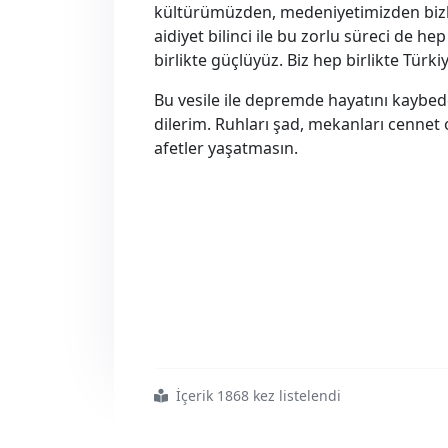
kültürümüzden, medeniyetimizden bizl
aidiyet bilinci ile bu zorlu süreci de he
birlikte güçlüyüz. Biz hep birlikte Türki
Bu vesile ile depremde hayatını kaybe
dilerim. Ruhları şad, mekanları cennet 
afetler yaşatmasın.
İçerik 1868 kez listelendi
#biz
#hep
#birlikte
#türkiye yiz