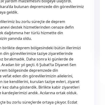
IR yardım malzemesini bölgeye ulaştırdı.
kara’da bulunan depremzede din görevlilerimiz
aya geldik.
vlilerimiz bu zorlu süreçte de deprem
Manevi destek hizmetlerinden cenaze defin
 dağıtımına her türlü hizmette din
izin yanında oldu.
birlikte deprem bölgesindeki bütün illerimizi
din görevlilerimize taziye ziyaretlerinde
nız bırakmadık. Daha sonra ki günlerde de
 Aradan bir yıl geçti. 6 Şubat’ta Diyanet-Sen
eprem bölgesinde depremzede din
vefat eden din görevlilerimizin ailelerini,
 ise kendilerini, kurulan taziye evleri, ziyaret
ez daha gösterdik. Birlikte kabir ziyaretleri
kardeşlerimizi andık. Acılarına ortak olduk.
çte bu zorlu süreçlerde ortaya çıkıyor. Ecdat