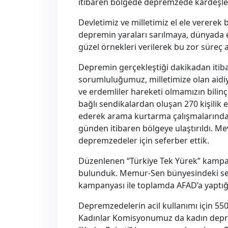
itibaren bölgede depremzede kardeşler
Devletimiz ve milletimiz el ele vererek 
depremin yaraları sarılmaya, dünyada e
güzel örnekleri verilerek bu zor süreç at
Depremin gerçekleştiği dakikadan itib
sorumluluğumuz, milletimize olan aidiy
ve erdemliler hareketi olmamızın bilin
bağlı sendikalardan oluşan 270 kişilik
ederek arama kurtarma çalışmalarında y
günden itibaren bölgeye ulaştırıldı. 
depremzedeler için seferber ettik.
Düzenlenen “Türkiye Tek Yürek” kampa
bulunduk. Memur-Sen bünyesindeki sen
kampanyası ile toplamda AFAD’a yaptığım
Depremzedelerin acil kullanımı için 5
Kadınlar Komisyonumuz da kadın deprem