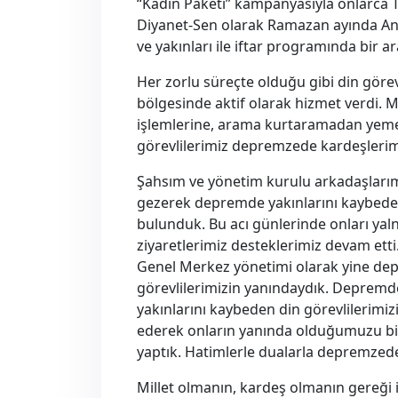
“Kadın Paketi” kampanyasıyla onlarca T
Diyanet-Sen olarak Ramazan ayında An
ve yakınları ile iftar programında bir ar
Her zorlu süreçte olduğu gibi din göre
bölgesinde aktif olarak hizmet verdi. 
işlemlerine, arama kurtaramadan yemek
görevlilerimiz depremzede kardeşlerim
Şahsım ve yönetim kurulu arkadaşlarım 
gezerek depremde yakınlarını kaybeden 
bulunduk. Bu acı günlerinde onları yal
ziyaretlerimiz desteklerimiz devam etti.
Genel Merkez yönetimi olarak yine d
görevlilerimizin yanındaydık. Depremde 
yakınlarını kaybeden din görevlilerimizin
ederek onların yanında olduğumuzu bir k
yaptık. Hatimlerle dualarla depremzede 
Millet olmanın, kardeş olmanın gereği i