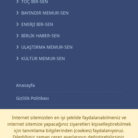
TOÇ BİR-SEN
BAYINDIR MEMUR-SEN
ENERJİ BİR-SEN
BİRLİK HABER-SEN
ULAŞTIRMA MEMUR-SEN
KÜLTÜR MEMUR-SEN
Anasayfa
Gizlilik Politikası
KVKK Aydınlatma Metni
İnternet sitemizden en iyi şekilde faydalanabilmeniz ve
internet sitemize yapacağınız ziyaretleri kişiselleştirebilmek
İletişim
için tanımlama bilgilerinden (cookies) faydalanıyoruz.
Dilediğiniz zaman çerez ayarlarınızı değiştirebilirsiniz.