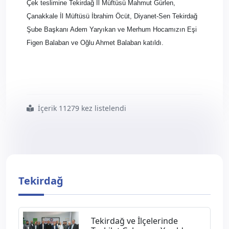
Çek teslimine Tekirdağ İl Müftüsü Mahmut Gürlen,
Çanakkale İl Müftüsü İbrahim Öcüt, Diyanet-Sen Tekirdağ
Şube Başkanı Adem Yaryıkan ve Merhum Hocamızın Eşi
Figen Balaban ve Oğlu Ahmet Balaban katıldı.
İçerik 11279 kez listelendi
#tekirdağ8217 da
#vefat
#eden
#üyemizin
#ailesine
#15
#bin
#tl8217 lik
#çek
Tekirdağ
Tekirdağ ve İlçelerinde