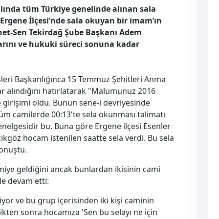
ılında tüm Türkiye genelinde alınan sala
rgene İlçesi’nde sala okuyan bir imam’ın
anet-Sen Tekirdağ Şube Başkanı Adem
arını ve hukuki süreci sonuna kadar
İşleri Başkanlığınca 15 Temmuz Şehitleri Anma
 alındığını hatırlatarak "Malumunuz 2016
 girişimi oldu. Bunun sene-i devriyesinde
 tüm camilerde 00:13'te sela okunması talimatı
genelgesidir bu. Buna göre Ergene ilçesi Esenler
ıkgöz hocam istenilen saatte sela verdi. Bu sela
konuştu.
iye geldiğini ancak bunlardan ikisinin cami
le devam etti:
or ve bu grup içerisinden iki kişi caminin
ttikten sonra hocamıza 'Sen bu selayı ne için