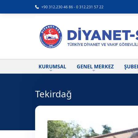
+90 312.230 46 86 - 0 312.231 57 22
KURUMSAL
GENEL MERKEZ
ŞUBE
Tekirdağ