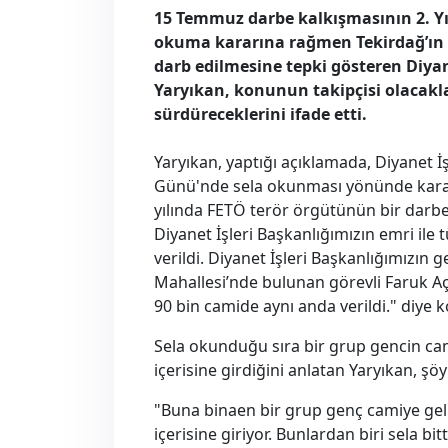
​15 Temmuz darbe kalkışmasının 2. Y
okuma kararına rağmen Tekirdağ’ın E
darb edilmesine tepki gösteren Diy
Yaryıkan, konunun takipçisi olacakl
sürdüreceklerini ifade etti.
Yaryıkan, yaptığı açıklamada, Diyanet 
Günü'nde sela okunması yönünde karar
yılında FETÖ terör örgütünün bir darbe
Diyanet İşleri Başkanlığımızın emri ile
verildi. Diyanet İşleri Başkanlığımızın 
Mahallesi’nde bulunan görevli Faruk Aç
90 bin camide aynı anda verildi." diye 
Sela okunduğu sıra bir grup gencin cam
içerisine girdiğini anlatan Yaryıkan, şöy
"Buna binaen bir grup genç camiye geliy
içerisine giriyor. Bunlardan biri sela bi