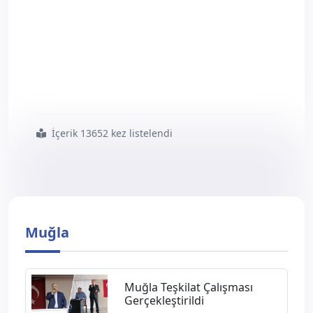
İçerik 13652 kez listelendi
#muğla
#şubesi
#olağan
#genel
#kongresini
#gerçekleştirdi
Muğla
Muğla Teşkilat Çalışması
Gerçekleştirildi