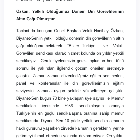
Özkan: Yetkili Olduğumuz Dönem Din Görevlilerinin
Altın Çağı Olmuştur
Toplantıda konuşan Genel Başkan Vekili Hacibey Özkan,
Diyanet-Sen’in yetkili olduğu dönemin din görevlilerinin altın
çağı olduğunu belirterek
“Bizler Türkiye
ve
Vakıf
Görevlileri sendikası olarak hizmet kolunda on yıldır yetkili
sendikayız.
Gerek üyelerimizin gerek toplumun her
türlü
sorunu ile yakından ilgilendik çözüm önerileri üretmeye
çalıştık. Zaman zaman düzenlediğimiz eğitim seminerleri,
panel ve konferanslar ile din görevlilerimizin eğitim
seviyesini zamana uygun şekilde yükseltmeye çalıştık.
Diyanet-Sen bugün 70 bine yaklaşan üye sayısı ile Memur
sendikaları içerisinde %56 sendikalaşma oranıyla
Türkiye’nin en güçlü sendikalaşma oranına sahip memur
sendikasıdır. Diyanet-Sen 10 yıldır yetkili sendika olmanın
haklı gururunu yaşarken zirvede kalmanın gereklerini yerine
getirmeyi ihmal etmeden yolunda devam ediyor. On yıldır