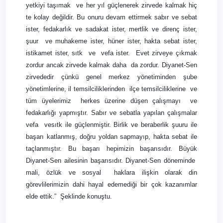
yetkiyi taşımak
ve her yıl güçlenerek zirvede kalmak hiç
te kolay değildir. Bu onuru devam ettirmek sabır ve sebat
ister, fedakarlık ve sadakat ister, mertlik ve direnç ister,
şuur
ve muhakeme ister, hüner ister, hakta sebat ister,
istikamet ister, sıtk
ve
vefa ister.
Evet zirveye çıkmak
zordur ancak zirvede kalmak daha
da zordur. Diyanet-Sen
zirvededir çünkü genel merkez yönetiminden şube
yönetimlerine, il temsilciliklerinden
ilçe temsilciliklerine
ve
tüm üyelerimiz
herkes üzerine düşen çalışmayı
ve
fedakarlığı yapmıştır. Sabır ve sebatla yapılan çalışmalar
vefa
vesıtk ile güçlenmiştir. Birlik ve beraberlik şuuru ile
başarı katlanmış, doğru yoldan sapmayıp, hakta sebat ile
taçlanmıştır. Bu başarı hepimizin başarısıdır. Büyük
Diyanet-Sen ailesinin başarısıdır. Diyanet-Sen döneminde
mali, özlük ve sosyal
haklara ilişkin olarak din
görevlilerimizin dahi hayal edemediği bir çok kazanımlar
elde ettik.”
Şeklinde konuştu.