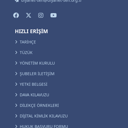
diyanet-sen@diyanet-sen.org.tr
HIZLI ERİŞİM
TARİHÇE
TÜZÜK
YÖNETİM KURULU
ŞUBELER İLETİŞİM
YETKİ BELGESİ
DAVA KILAVUZU
DİLEKÇE ÖRNEKLERİ
DİJİTAL KİMLİK KILAVUZU
HUKUK BAŞVURU FORMU