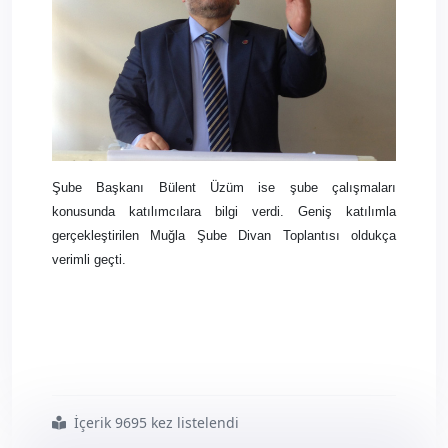
Şube Başkanı Bülent Üzüm ise şube çalışmaları
konusunda katılımcılara bilgi verdi. Geniş katılımla
gerçekleştirilen Muğla Şube Divan Toplantısı oldukça
verimli
geçti.
İçerik 9695 kez listelendi
#muğla
#genişletilmiş
#il
#divan
#toplantısı
#verimli
#geçti