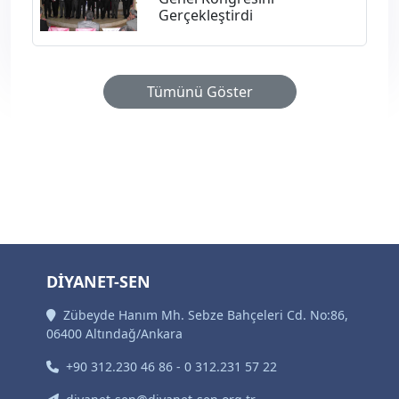
Gerçekleştirdi
Tümünü Göster
DİYANET-SEN
Zübeyde Hanım Mh. Sebze Bahçeleri Cd. No:86,
06400 Altındağ/Ankara
+90 312.230 46 86 - 0 312.231 57 22