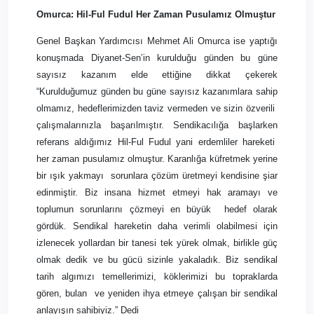
Omurca: Hil-Ful Fudul Her Zaman Pusulamız Olmuştur
Genel Başkan Yardımcısı Mehmet Ali Omurca ise yaptığı
konuşmada Diyanet-Sen’in kurulduğu günden bu güne
sayısız kazanım elde ettiğine dikkat çekerek
“Kurulduğumuz günden bu güne sayısız kazanımlara sahip
olmamız, hedeflerimizden taviz vermeden ve sizin özverili
çalışmalarınızla başarılmıştır. Sendikacılığa başlarken
referans aldığımız Hil-Ful Fudul yani erdemliler hareketi
her zaman pusulamız olmuştur. Karanlığa küfretmek yerine
bir ışık yakmayı
sorunlara çözüm üretmeyi kendisine şiar
edinmiştir. Biz insana hizmet etmeyi hak aramayı ve
toplumun sorunlarını çözmeyi en büyük
hedef olarak
gördük. Sendikal hareketin daha verimli olabilmesi için
izlenecek yollardan bir tanesi tek yürek olmak, birlikle güç
olmak dedik ve bu gücü sizinle yakaladık. Biz sendikal
tarih algımızı temellerimizi, köklerimizi bu topraklarda
gören, bulan
ve yeniden ihya etmeye çalışan bir sendikal
anlayışın sahibiyiz.” Dedi