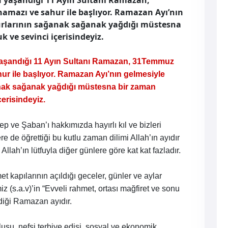
n yaşandığı 11 Ayın Sultanı Ramazan,
amazı ve sahur ile başlıyor. Ramazan Ayı’nın
urlarının sağanak sağanak yağdığı müstesna
 ve sevinci içerisindeyiz.
 yaşandığı 11 Ayın Sultanı Ramazan, 31Temmuz
ur ile başlıyor. Ramazan Ayı’nın gelmesiyle
nak sağanak yağdığı müstesna bir zaman
çerisindeyiz.
ve Şaban’ı hakkımızda hayırlı kıl ve bizleri
re de öğrettiği bu kutlu zaman dilimi Allah’ın ayıdır
Allah’ın lütfuyla diğer günlere göre kat kat fazladır.
t kapılarının açıldığı geceler, günler ve aylar
z (s.a.v)’in “Evveli rahmet, ortası mağfiret ve sonu
diği Ramazan ayıdır.
şu, nefsi terbiye edişi, sosyal ve ekonomik