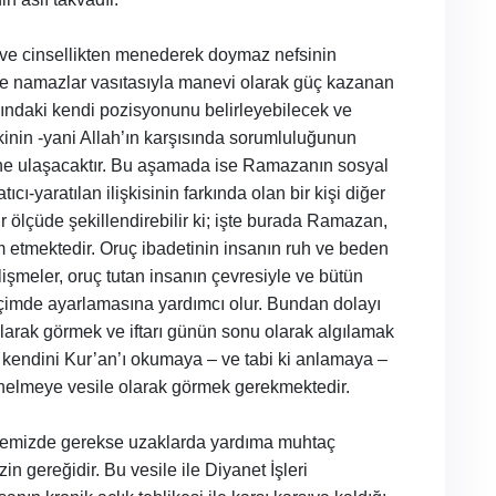
 ve cinsellikten menederek doymaz nefsinin
i ve namazlar vasıtasıyla manevi olarak güç kazanan
şısındaki kendi pozisyonunu belirleyebilecek ve
kinin -yani Allah’ın karşısında sorumluluğunun
ine ulaşacaktır. Bu aşamada ise Ramazanın sosyal
cı-yaratılan ilişkisinin farkında olan bir kişi diğer
 bir ölçüde şekillendirebilir ki; işte burada Ramazan,
ım etmektedir. Oruç ibadetinin insanın ruh ve beden
şmeler, oruç tutan insanın çevresiyle ve bütün
 biçimde ayarlamasına yardımcı olur. Bundan dolayı
rak görmek ve iftarı günün sonu olarak algılamak
 kendini Kur’an’ı okumaya – ve tabi ki anlamaya –
önelmeye vesile olarak görmek gerekmektedir.
vremizde gerekse uzaklarda yardıma muhtaç
n gereğidir. Bu vesile ile Diyanet İşleri