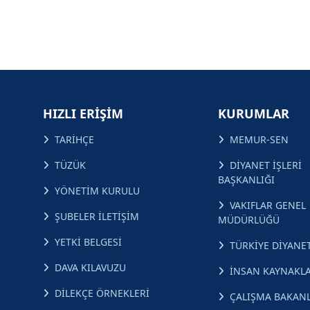
HIZLI ERİŞİM
KURUMLAR
TARİHÇE
MEMUR-SEN
TÜZÜK
DİYANET İŞLERİ
BAŞKANLIĞI
YÖNETİM KURULU
VAKIFLAR GENEL
ŞUBELER İLETİŞİM
MÜDÜRLÜĞÜ
YETKİ BELGESİ
TÜRKİYE DİYANET
DAVA KILAVUZU
İNSAN KAYNAKLA
DİLEKÇE ÖRNEKLERİ
ÇALIŞMA BAKANL