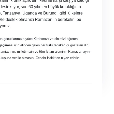
ın kronik açlık tehlikesi ile karşı karşıya kaldığı
stekliyor, son 60 yılın en büyük kuraklığının
re, Tanzanya, Uganda ve Burundi
gibi
ülkelere
nizle destek olmanızı Ramazan’ın bereketini bu
yoruz.
ca çocuklarımıza yüce Kitabımızı ve dinimizi öğreten,
eçirmesi için elinden gelen her türlü fedakarlığı gösteren din
amiasının, milletimizin ve tüm İslam aleminin Ramazan ayını
rtuluşuna vesile olmasını Cenabı Hakk’tan niyaz ederiz.