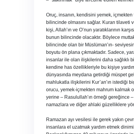
Oruç, insanın, kendisini yemek, içmekten
bilincinde olmasını sağlar. Kuran tilavet
kişi, Allah’ın ve O’nun yaratıklarının kar
bunun bilincinde olacaktır. Böylece mutta
bilincinde olan bir Müslüman’ın- seviyes
boyutu ön plana çıkmaktadır. Sadece, yaratı
insanlar ile olan ilişkilerini daha sağlıklı
kendine has özellikleriyle bu kişiye yard
dünyasında meydana getirdiği müspet geli
mahlukatla ilişkilerini Kur’an’ın istediği
orucu, yemek-içmekten mahrum kalmak ola
yerine – Rasulullah’ın örneği gereğince –
namazlara ve diğer ahlaki güzelliklere y
Ramazan ayı vesilesi ile gerek yakın çe
insanlara el uzatmak yardım etmek dinimizi