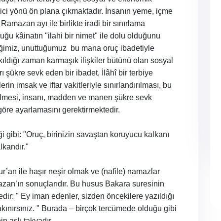
rici yönü ön plana çıkmaktadır. İnsanın yeme, içme
amazan ayı ile birlikte iradi bir sınırlama
uğu kâinatın "ilahi bir nimet" ile dolu olduğunu
tiğimiz, unuttuğumuz
bu mana oruç ibadetiyle
ıldığı zaman karmaşık ilişkiler bütünü olan sosyal
 şükre sevk eden bir ibadet, İlâhî bir terbiye
in imsak ve iftar vakitleriyle sınırlandırılması, bu
irilmesi, insanı, madden ve manen şükre sevk
göre ayarlamasını gerektirmektedir.
ği gibi: "Oruç, birinizin savaştan koruyucu kalkanı
kandır."
r’an ile haşır neşir olmak ve (nafile) namazlar
mazan’ın sonuçlarıdır. Bu husus Bakara suresinin
dir: " Ey iman edenler, sizden öncekilere yazıldığı
 sakınırsınız. " Burada – birçok tercümede olduğu gibi
n aslı takvadır.