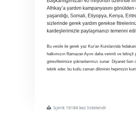
Başkanlığımızan 40 milyonun üzerinde insan
Afrikay’a yardım kampanyasını gönülden de
yaşandığı, Somali, Etiyopya, Kenya, Erit
sizlerinde gerek yardım gerekse fitreleri
kardeşlerimizle paylaşmanızı temenni edi
Bu vesile ile gerek yaz Kur’an Kurslarında fedakar
halkımızın Ramazan Ayını daha verimli ve bilinçli g
görevlilerimize şükranlarımızı sunar
Diyanet-Sen c
tebrik eder, bu kutlu zaman diliminin hepimizin ku
İçerik 16184 kez listelendi
#hoş
#geldin
#lütuf
#ve
#bereket
#ayı