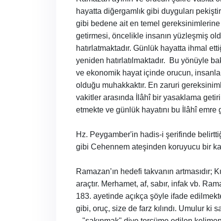
hayatta diğergamlık gibi duyguları pekişti
gibi bedene ait en temel gereksinimlerine R
getirmesi, öncelikle insanın yüzleşmiş old
hatırlatmaktadır. Günlük hayatta ihmal et
yeniden hatırlatılmaktadır.
Bu yönüyle bak
ve ekonomik hayat içinde orucun, insanları
olduğu muhakkaktır. En zaruri gereksinimler
vakitler arasında İlâhî bir yasaklama get
etmekte ve günlük hayatını bu İlâhî emre 
Hz. Peygamber'in hadis-i şerifinde belirtti
gibi Cehennem ateşinden koruyucu bir kal
Ramazan’ın hedefi takvanın artmasıdır; Ku
araçtır. Merhamet, af, sabır, infak vb. Ra
183. ayetinde açıkça şöyle ifade edilmekte
gibi, oruç, size de farz kılındı. Umulur ki
– "sakınmak" diye tercüme edilen kelimeni