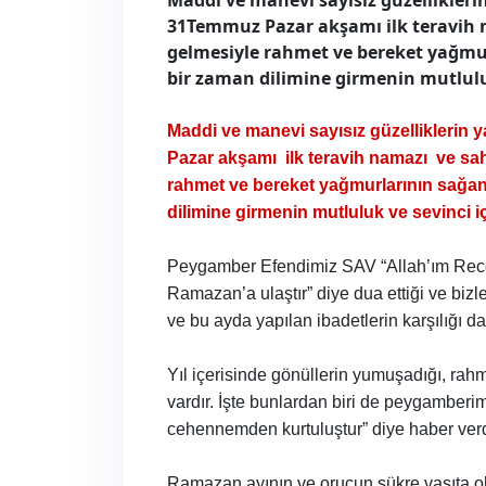
Maddi ve manevi sayısız güzellikleri
31Temmuz Pazar akşamı ilk teravih n
gelmesiyle rahmet ve bereket yağm
bir zaman dilimine girmenin mutluluk
Maddi ve manevi sayısız güzelliklerin
Pazar akşamı
ilk teravih namazı
ve sah
rahmet ve bereket yağmurlarının sağa
dilimine girmenin mutluluk ve sevinci i
Peygamber Efendimiz SAV “Allah’ım Recep 
Ramazan’a ulaştır” diye dua ettiği ve bizle
ve bu ayda yapılan ibadetlerin karşılığı da 
Yıl içerisinde gönüllerin yumuşadığı, rahme
vardır. İşte bunlardan biri de peygamberimi
cehennemden kurtuluştur” diye haber ver
Ramazan ayının ve orucun şükre vasıta olu