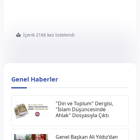
İçerik 2166 kez listelendi
#kadın
#ve
#toplum
#aile
#özel
#sayımız
#çıktı
Genel Haberler
"Din ve Toplum" Dergisi,
"İslam Düşüncesinde
Ahlak" Dosyasıyla Çıktı
Genel Başkan Ali Yıldız’dan