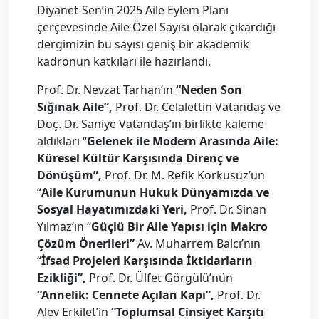
Diyanet-Sen’in 2025 Aile Eylem Planı
çerçevesinde Aile Özel Sayısı olarak çıkardığı
dergimizin bu sayısı geniş bir akademik
kadronun katkıları ile hazırlandı.
Prof. Dr. Nevzat Tarhan’ın
“Neden Son
Sığınak Aile”,
Prof. Dr. Celalettin Vatandaş ve
Doç. Dr. Saniye Vatandaş’ın birlikte kaleme
aldıkları “
Gelenek ile Modern Arasında Aile:
Küresel Kültür Karşısında Direnç ve
Dönüşüm”,
Prof. Dr. M. Refik Korkusuz’un
“
Aile Kurumunun Hukuk Dünyamızda ve
Sosyal Hayatımızdaki Yeri,
Prof. Dr. Sinan
Yılmaz’ın “
Güçlü Bir Aile Yapısı için Makro
Çözüm Önerileri”
Av. Muharrem Balcı’nın
“
İfsad Projeleri Karşısında İktidarların
Ezikliği”,
Prof. Dr. Ülfet Görgülü’nün
“Annelik: Cennete Açılan Kapı”,
Prof. Dr.
Alev Erkilet’in
“Toplumsal Cinsiyet Karşıtı