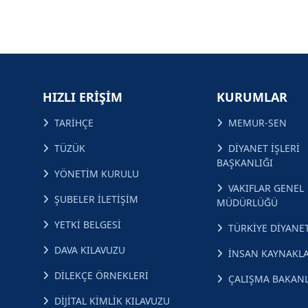
HIZLI ERİŞİM
KURUMLAR
TARİHÇE
MEMUR-SEN
TÜZÜK
DİYANET İŞLERİ
BAŞKANLIĞI
YÖNETİM KURULU
VAKIFLAR GENEL
ŞUBELER İLETİŞİM
MÜDÜRLÜĞÜ
YETKİ BELGESİ
TÜRKİYE DİYANET
DAVA KILAVUZU
İNSAN KAYNAKLA
DİLEKÇE ÖRNEKLERİ
ÇALIŞMA BAKANL
DİJİTAL KİMLİK KILAVUZU