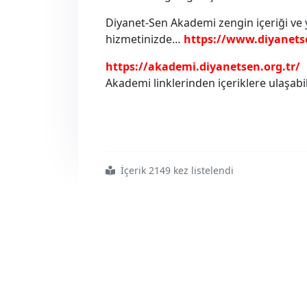
Diyanet-Sen Akademi zengin içeriği ve 
hizmetinizde…
https://www.diyanetse
https://akademi.diyanetsen.org.tr/
Akademi linklerinden içeriklere ulaşabil
İçerik 2149 kez listelendi
#kpss ye
#hazırlanırken
#de
#yanınızdayız