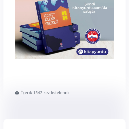
İçerik 1542 kez listelendi
#küresel
#politikalar
#medya
#hukuk
#ve
#ailenin
#geleceği
#kitabı
#yayımlandı