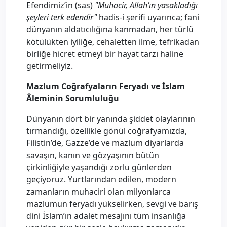
Efendimiz’in (sas)
"Muhacir, Allah’ın yasakladığı
şeyleri terk edendir"
hadis-i şerifi uyarınca; fani
dünyanın aldatıcılığına kanmadan, her türlü
kötülükten iyiliğe, cehaletten ilme, tefrikadan
birliğe hicret etmeyi bir hayat tarzı haline
getirmeliyiz.
Mazlum Coğrafyaların Feryadı ve İslam
Âleminin Sorumluluğu
Dünyanın dört bir yanında şiddet olaylarının
tırmandığı, özellikle gönül coğrafyamızda,
Filistin’de, Gazze’de ve mazlum diyarlarda
savaşın, kanın ve gözyaşının bütün
çirkinliğiyle yaşandığı zorlu günlerden
geçiyoruz. Yurtlarından edilen, modern
zamanların muhaciri olan milyonlarca
mazlumun feryadı yükselirken, sevgi ve barış
dini İslam’ın adalet mesajını tüm insanlığa