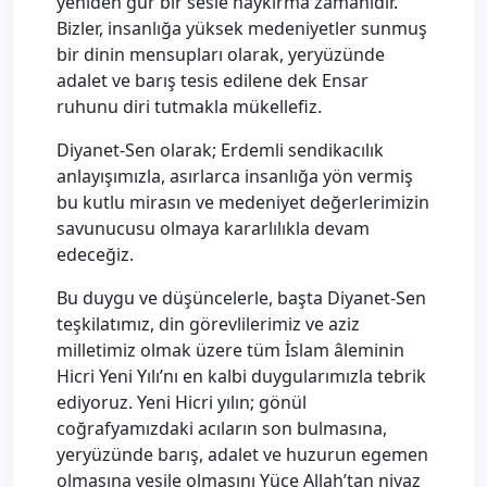
yeniden gür bir sesle haykırma zamanıdır.
Bizler, insanlığa yüksek medeniyetler sunmuş
bir dinin mensupları olarak, yeryüzünde
adalet ve barış tesis edilene dek Ensar
ruhunu diri tutmakla mükellefiz.
Diyanet-Sen olarak; Erdemli sendikacılık
anlayışımızla, asırlarca insanlığa yön vermiş
bu kutlu mirasın ve medeniyet değerlerimizin
savunucusu olmaya kararlılıkla devam
edeceğiz.
Bu duygu ve düşüncelerle, başta Diyanet-Sen
teşkilatımız, din görevlilerimiz ve aziz
milletimiz olmak üzere tüm İslam âleminin
Hicri Yeni Yılı’nı en kalbi duygularımızla tebrik
ediyoruz. Yeni Hicri yılın; gönül
coğrafyamızdaki acıların son bulmasına,
yeryüzünde barış, adalet ve huzurun egemen
olmasına vesile olmasını Yüce Allah’tan niyaz