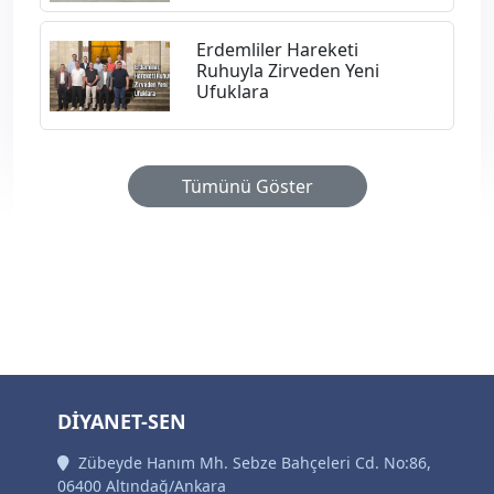
Erdemliler Hareketi
Ruhuyla Zirveden Yeni
Ufuklara
Tümünü Göster
DİYANET-SEN
Zübeyde Hanım Mh. Sebze Bahçeleri Cd. No:86,
06400 Altındağ/Ankara