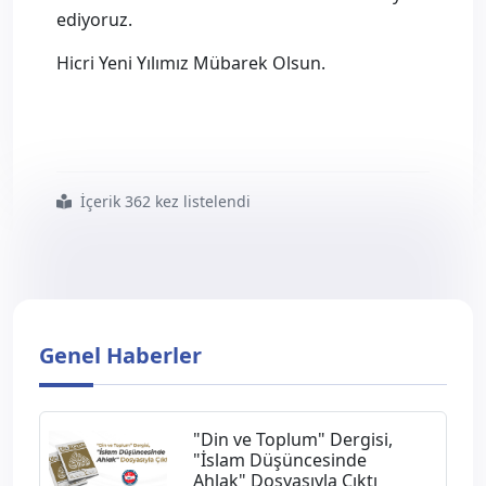
ediyoruz.
Hicri Yeni Yılımız Mübarek Olsun.
İçerik 362 kez listelendi
#hicret
#tarihin
#büyük
#miladı
Genel Haberler
"Din ve Toplum" Dergisi,
"İslam Düşüncesinde
Ahlak" Dosyasıyla Çıktı