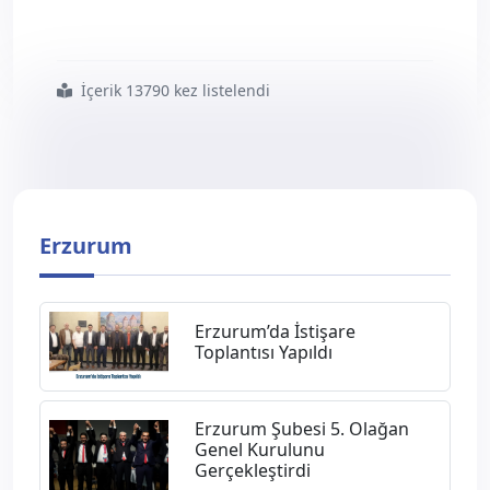
İçerik 13790 kez listelendi
#erzurum8217 da
#çalışmalar
#değerlendirildi
Erzurum
Erzurum’da İstişare
Toplantısı Yapıldı
Erzurum Şubesi 5. Olağan
Genel Kurulunu
Gerçekleştirdi