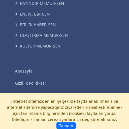
BAYINDIR MEMUR-SEN
ENERJİ BİR-SEN
BİRLİK HABER-SEN
ULAŞTIRMA MEMUR-SEN
KÜLTÜR MEMUR-SEN
Anasayfa
Gizlilik Politikası
KVKK Aydınlatma Metni
İnternet sitemizden en iyi şekilde faydalanabilmeniz ve
internet sitemize yapacağınız ziyaretleri kişiselleştirebilmek
İletişim
için tanımlama bilgilerinden (cookies) faydalanıyoruz.
Dilediğiniz zaman çerez ayarlarınızı değiştirebilirsiniz.
©
Diyanet-Sen
Tamam