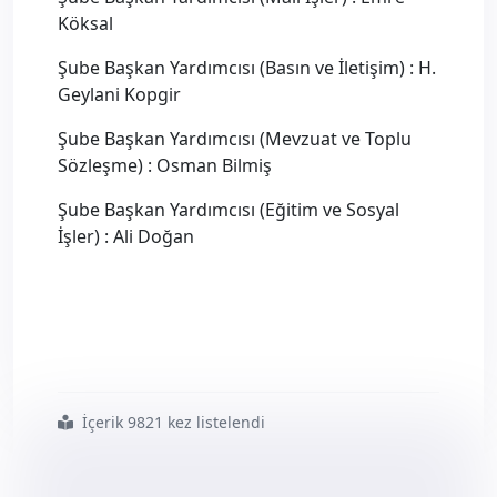
Köksal
Şube Başkan Yardımcısı (Basın ve İletişim) : H.
Geylani Kopgir
Şube Başkan Yardımcısı (Mevzuat ve Toplu
Sözleşme) : Osman Bilmiş
Şube Başkan Yardımcısı (Eğitim ve Sosyal
İşler) : Ali Doğan
İçerik 9821 kez listelendi
#erzurum
#şubesi
#olağan
#genel
#kurul
#seçimleri
#gerçekleştirildi