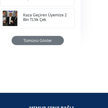
Kaza Geçiren Üyemize 2
Bin TL’lik Çek
Tümünü Göster