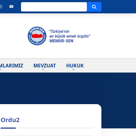
Ara
MLARIMIZ
MEVZUAT
HUKUK
Ordu2