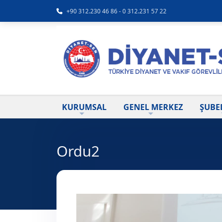
+90 312.230 46 86 - 0 312.231 57 22
KURUMSAL
GENEL MERKEZ
ŞUBE
Ordu2