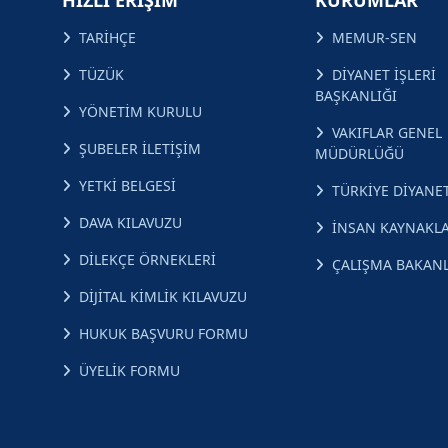
HIZLI ERİŞİM
KURUMLAR
TARİHÇE
MEMUR-SEN
TÜZÜK
DİYANET İŞLERİ
BAŞKANLIĞI
YÖNETİM KURULU
VAKIFLAR GENEL
ŞUBELER İLETİŞİM
MÜDÜRLÜĞÜ
YETKİ BELGESİ
TÜRKİYE DİYANET
DAVA KILAVUZU
İNSAN KAYNAKLA
DİLEKÇE ÖRNEKLERİ
ÇALIŞMA BAKANL
DİJİTAL KİMLİK KILAVUZU
HUKUK BAŞVURU FORMU
ÜYELİK FORMU