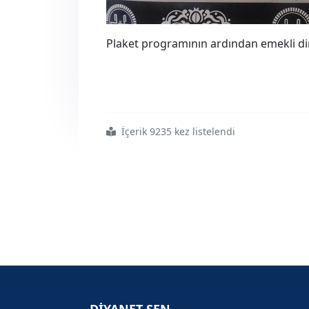
Plaket programının ardından emekli di
İçerik 9235 kez listelendi
#emektar
#din
#görevlilerine
#plaket