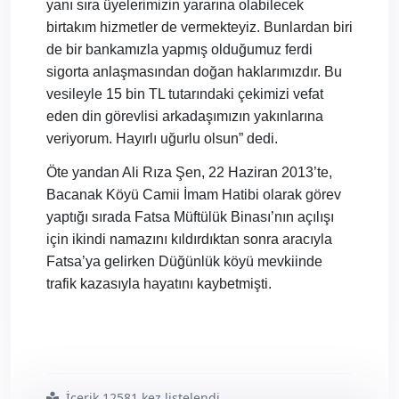
yanı sıra üyelerimizin yararına olabilecek
birtakım hizmetler de vermekteyiz. Bunlardan biri
de bir bankamızla yapmış olduğumuz ferdi
sigorta anlaşmasından doğan haklarımızdır. Bu
vesileyle 15 bin TL tutarındaki çekimizi vefat
eden din görevlisi arkadaşımızın yakınlarına
veriyorum. Hayırlı uğurlu olsun” dedi.
Öte yandan Ali Rıza Şen, 22 Haziran 2013’te,
Bacanak Köyü Camii İmam Hatibi olarak görev
yaptığı sırada Fatsa Müftülük Binası’nın açılışı
için ikindi namazını kıldırdıktan sonra aracıyla
Fatsa’ya gelirken Düğünlük köyü mevkiinde
trafik kazasıyla hayatını kaybetmişti.
İçerik 12581 kez listelendi
#fatsa8217 da
#trafik
#kazasında
#vefat
#eden
#üyemizin
#ailesine
#yardım
#çeki