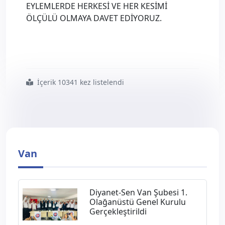
EYLEMLERDE HERKESİ VE HER KESİMİ
ÖLÇÜLÜ OLMAYA DAVET EDİYORUZ.
İçerik 10341 kez listelendi
#diyanet
#ve
#camiası
#siyasi
#malzeme
#yapılmamalı
Van
Diyanet-Sen Van Şubesi 1.
Olağanüstü Genel Kurulu
Gerçekleştirildi