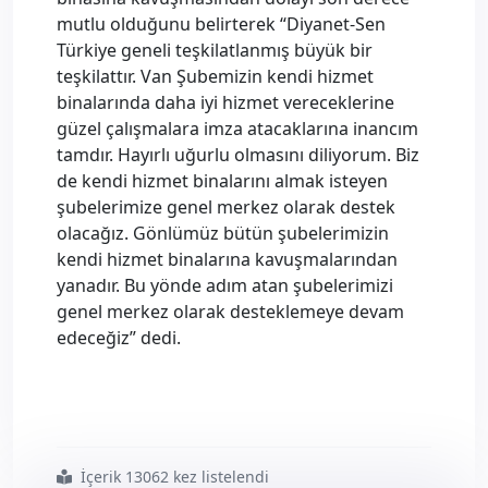
mutlu olduğunu belirterek “Diyanet-Sen
Türkiye geneli teşkilatlanmış büyük bir
teşkilattır. Van Şubemizin kendi hizmet
binalarında daha iyi hizmet vereceklerine
güzel çalışmalara imza atacaklarına inancım
tamdır. Hayırlı uğurlu olmasını diliyorum. Biz
de kendi hizmet binalarını almak isteyen
şubelerimize genel merkez olarak destek
olacağız. Gönlümüz bütün şubelerimizin
kendi hizmet binalarına kavuşmalarından
yanadır. Bu yönde adım atan şubelerimizi
genel merkez olarak desteklemeye devam
edeceğiz” dedi.
İçerik 13062 kez listelendi
#van
#şubesi
#hizmet
#binasına
#kavuştu