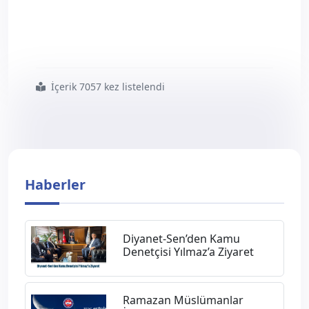
İçerik 7057 kez listelendi
#diyanet sen
#47
#başkanlar
#kurulu
#sonuç
#bildirgesi
Haberler
Diyanet-Sen’den Kamu
Denetçisi Yılmaz’a Ziyaret
Ramazan Müslümanlar