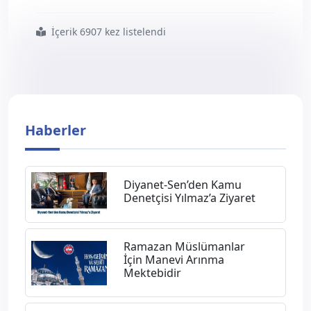
İçerik 6907 kez listelendi
#memur sen den
#kıtadan
#100 ün
#üzerinde
#ülkedeki
#250 yi
#aşkın
#ulusal
#ve
#uluslararası
#emek
#örgütüne
#barış
#pınarı
#harekâtı
Haberler
Diyanet-Sen’den Kamu
Denetçisi Yılmaz’a Ziyaret
Ramazan Müslümanlar
İçin Manevi Arınma
Mektebidir