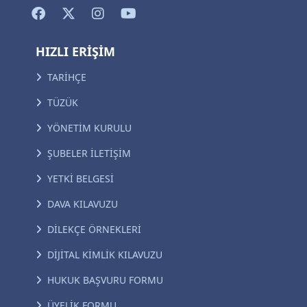
HIZLI ERİŞİM
TARİHÇE
TÜZÜK
YÖNETİM KURULU
ŞUBELER İLETİŞİM
YETKİ BELGESİ
DAVA KILAVUZU
DİLEKÇE ÖRNEKLERİ
DİJİTAL KİMLİK KILAVUZU
HUKUK BAŞVURU FORMU
ÜYELİK FORMU