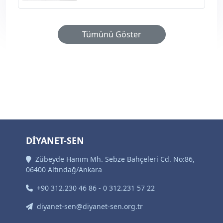
Tümünü Göster
DİYANET-SEN
Zübeyde Hanım Mh. Sebze Bahçeleri Cd. No:86,
06400 Altındağ/Ankara
+90 312.230 46 86 - 0 312.231 57 22
diyanet-sen@diyanet-sen.org.tr