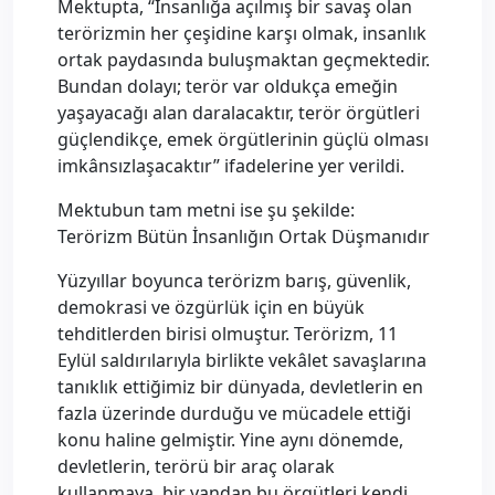
Mektupta, “İnsanlığa açılmış bir savaş olan
terörizmin her çeşidine karşı olmak, insanlık
ortak paydasında buluşmaktan geçmektedir.
Bundan dolayı; terör var oldukça emeğin
yaşayacağı alan daralacaktır, terör örgütleri
güçlendikçe, emek örgütlerinin güçlü olması
imkânsızlaşacaktır” ifadelerine yer verildi.
Mektubun tam metni ise şu şekilde:
Terörizm Bütün İnsanlığın Ortak Düşmanıdır
Yüzyıllar boyunca terörizm barış, güvenlik,
demokrasi ve özgürlük için en büyük
tehditlerden birisi olmuştur. Terörizm, 11
Eylül saldırılarıyla birlikte vekâlet savaşlarına
tanıklık ettiğimiz bir dünyada, devletlerin en
fazla üzerinde durduğu ve mücadele ettiği
konu haline gelmiştir. Yine aynı dönemde,
devletlerin, terörü bir araç olarak
kullanmaya, bir yandan bu örgütleri kendi