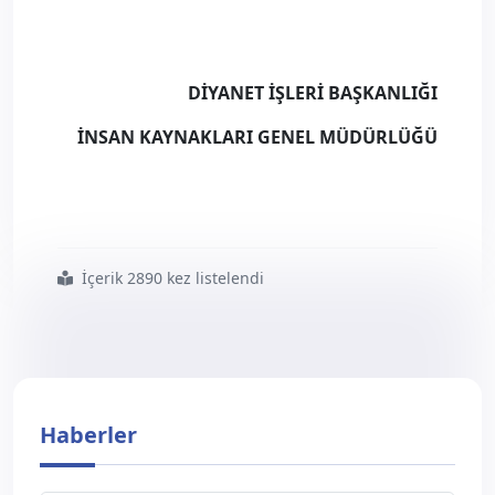
DİYANET İŞLERİ BAŞKANLIĞI
İNSAN KAYNAKLARI GENEL MÜDÜRLÜĞÜ​
İçerik 2890 kez listelendi
#2022
#yılı
#görevde
#yükselme
#din
#hizmetleri
#uzmanı
#sınavı nın
#yazılı
#aşamasına
#ilişkin
#duyuru
Haberler