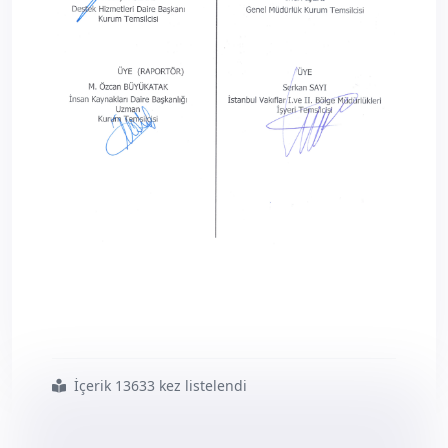
İçerik 13633 kez listelendi
#2011
#nisan
#ayı
#vakıflar
#genel
#müdürlüğü
#kurum
#idari
#kurulu
#kararları