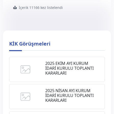
İçerik 11166 kez listelendi
#2011
#nisan
#ayı
#kurum
#idari
#kurulu
#toplantısı
#kararları
KİK Görüşmeleri
2025 EKİM AYI KURUM
İDARİ KURULU TOPLANTI
KARARLARI
2025 NİSAN AYI KURUM
İDARİ KURULU TOPLANTI
KARARLARI