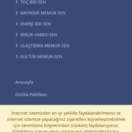
TOÇ BİR-SEN
BAYINDIR MEMUR-SEN
ENERJİ BİR-SEN
BİRLİK HABER-SEN
ULAŞTIRMA MEMUR-SEN
KÜLTÜR MEMUR-SEN
Anasayfa
Gizlilik Politikası
KVKK Aydınlatma Metni
İnternet sitemizden en iyi şekilde faydalanabilmeniz ve
internet sitemize yapacağınız ziyaretleri kişiselleştirebilmek
İletişim
için tanımlama bilgilerinden (cookies) faydalanıyoruz.
Dilediğiniz zaman çerez ayarlarınızı değiştirebilirsiniz.