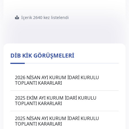
İçerik 2640 kez listelendi
#2011
#nisan
#ayı
#kurum
#idari
#kurul
#kararları
DİB KİK GÖRÜŞMELERİ
2026 NİSAN AYI KURUM İDARİ KURULU
TOPLANTI KARARLARI
2025 EKİM AYI KURUM İDARİ KURULU
TOPLANTI KARARLARI
2025 NİSAN AYI KURUM İDARİ KURULU
TOPLANTI KARARLARI