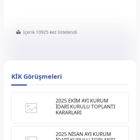
İçerik 10925 kez listelendi
#2007
#nisan
#kurum
#idari
#kurul
#kararları
KİK Görüşmeleri
2025 EKİM AYI KURUM
İDARİ KURULU TOPLANTI
KARARLARI
2025 NİSAN AYI KURUM