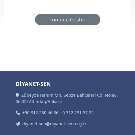
Tümünü Göster
DİYANET-SEN
Zübeyde Hanım Mh. Sebze Bahçeleri Cd. No:86,
06400 Altındağ/Ankara
+90 312.230 46 86 - 0 312.231 57 22
diyanet-sen@diyanet-sen.org.tr