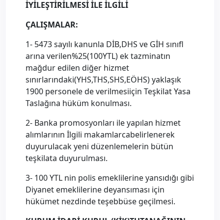
İYİLEŞTİRİLMESİ İLE İLGİLİ
ÇALIŞMALAR:
1- 5473 sayılı kanunla DİB,DHS ve GİH sınıfl
arına verilen%25(100YTL) ek tazminatın
mağdur edilen diğer hizmet
sınırlarındaki(YHS,THS,SHS,EÖHS) yaklaşık
1900 personele de verilmesiiçin Teşkilat Yasa
Taslağına hüküm konulması.
2- Banka promosyonları ile yapılan hizmet
alımlarının İlgili makamlarcabelirlenerek
duyurulacak yeni düzenlemelerin bütün
teşkilata duyurulması.
3- 100 YTL nin polis emeklilerine yansıdığı gibi
Diyanet emeklilerine deyansıması için
hükümet nezdinde teşebbüse geçilmesi.