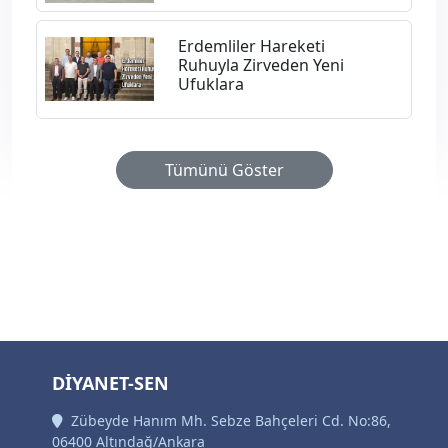
Erdemliler Hareketi
Ruhuyla Zirveden Yeni
Ufuklara
Tümünü Göster
DİYANET-SEN
Zübeyde Hanım Mh. Sebze Bahçeleri Cd. No:86,
06400 Altındağ/Ankara