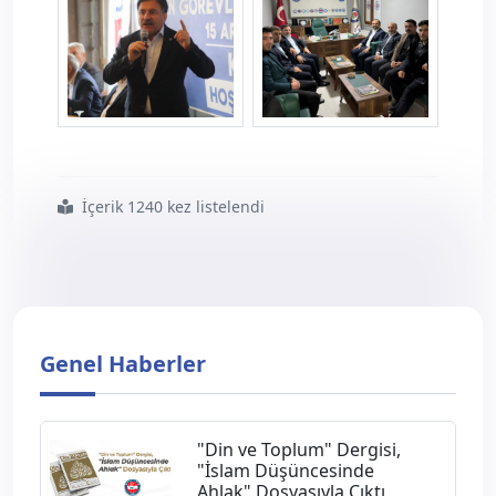
karstemaslar--1-.jpg
karstemaslar--2-.jpg
İçerik 1240 kez listelendi
#yıldız
#hizmet
#kolu
#çalışanlarının
#umudu
#kazanımların
#adresi
#olmaya
#devam
#edeceğiz
Genel Haberler
"Din ve Toplum" Dergisi,
"İslam Düşüncesinde
Ahlak" Dosyasıyla Çıktı