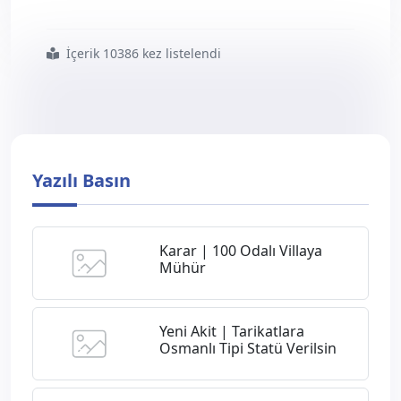
İçerik 10386 kez listelendi
#vakıf
#arazileri
#gece
#kulüplerine
#kiralanıyor
#milli
#gazete
Yazılı Basın
Karar | 100 Odalı Villaya
Mühür
Yeni Akit | Tarikatlara
Osmanlı Tipi Statü Verilsin