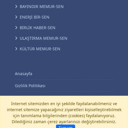
BAYINDIR MEMUR-SEN
ENERJİ BİR-SEN
BİRLİK HABER-SEN
ULAŞTIRMA MEMUR-SEN
KÜLTÜR MEMUR-SEN
Anasayfa
Gizlilik Politikası
KVKK Aydınlatma Metni
İnternet sitemizden en iyi şekilde faydalanabilmeniz ve
internet sitemize yapacağınız ziyaretleri kişiselleştirebilmek
İletişim
için tanımlama bilgilerinden (cookies) faydalanıyoruz.
Dilediğiniz zaman çerez ayarlarınızı değiştirebilirsiniz.
©
Diyanet-Sen
Tamam