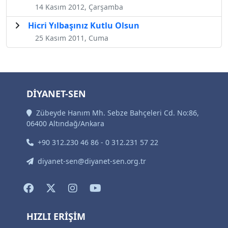
14 Kasım 2012, Çarşamba
Hicri Yılbaşınız Kutlu Olsun
25 Kasım 2011, Cuma
DİYANET-SEN
Zübeyde Hanım Mh. Sebze Bahçeleri Cd. No:86,
06400 Altındağ/Ankara
+90 312.230 46 86 - 0 312.231 57 22
diyanet-sen@diyanet-sen.org.tr
HIZLI ERİŞİM