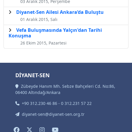
03 Aralık 2015, Perşembe
​Diyanet-Sen Ailesi Ankara’da Buluştu
01 Aralık 2015, Salı
Vefa Buluşmasında Yalçın'dan Tarihi
Konuşma
26 Ekim 2015, Pazartesi
DİYANET-SEN
Zübeyde Hanım Mh. Sebze Bahçeleri Cd. No:86,
06400 Altındağ/Ankara
+90 312.230 46 86 - 0 312.231 57 22
diyanet-sen@diyanet-sen.org.tr