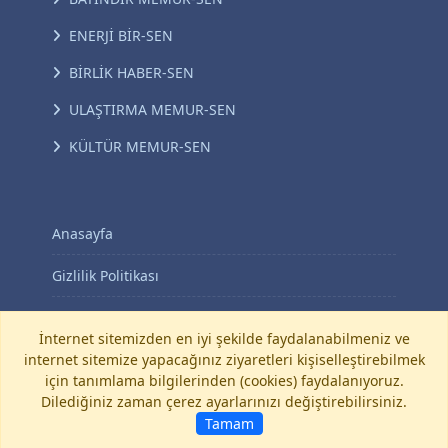
ENERJİ BİR-SEN
BİRLİK HABER-SEN
ULAŞTIRMA MEMUR-SEN
KÜLTÜR MEMUR-SEN
Anasayfa
Gizlilik Politikası
KVKK Aydınlatma Metni
İnternet sitemizden en iyi şekilde faydalanabilmeniz ve
internet sitemize yapacağınız ziyaretleri kişiselleştirebilmek
İletişim
için tanımlama bilgilerinden (cookies) faydalanıyoruz.
Dilediğiniz zaman çerez ayarlarınızı değiştirebilirsiniz.
©
Diyanet-Sen
Tamam