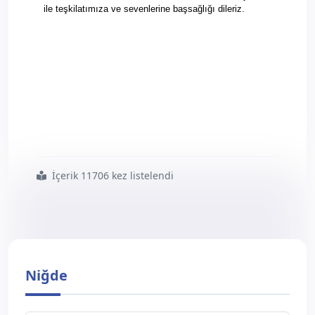
ile teşkilatımıza ve sevenlerine başsağlığı dileriz.
İçerik 11706 kez listelendi
#niğde
#eski
#şube
#başkanı
#8220 yılmaz8221
#trafik
#kazasında
#vefat
#etti
Niğde