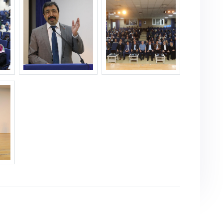
pg
konferans--8-.jpg
konferans--9-.jpg
jpg