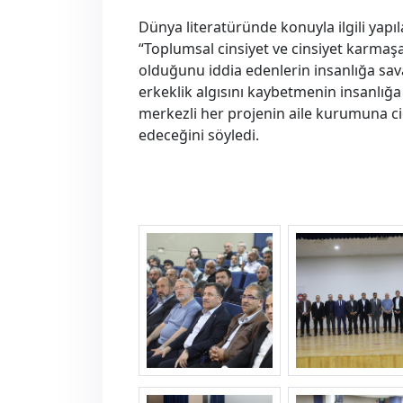
Dünya literatüründe konuyla ilgili yapı
“Toplumsal cinsiyet ve cinsiyet karmaşası
olduğunu iddia edenlerin insanlığa sava
erkeklik algısını kaybetmenin insanlığa
merkezli her projenin aile kurumuna c
edeceğini söyledi.
konferans--2-.jpg
konferans--3-.j