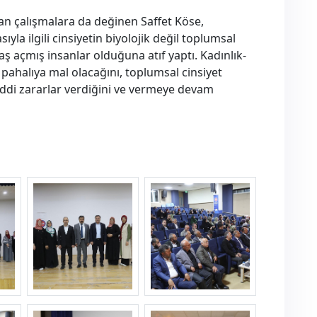
lan çalışmalara da değinen Saffet Köse,
yla ilgili cinsiyetin biyolojik değil toplumsal
ş açmış insanlar olduğuna atıf yaptı. Kadınlık-
 pahalıya mal olacağını, toplumsal cinsiyet
iddi zararlar verdiğini ve vermeye devam
pg
konferans--4-.jpg
konferans--5-.jpg