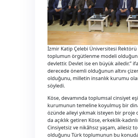
İzmir Katip Çelebi Üniversitesi Rektörü 
toplumun örgütlenme modeli olduğuna i
devlettir. Devlet ise en büyük ailedir.” 
derecede önemli olduğunun altını çizen
olduğunu, milletin insanlık kurumu olan 
söyledi.
Köse, devamında toplumsal cinsiyet eşit
kurumunun temeline koyulmuş bir din
özünde aileyi yıkmak isteyen bir proje 
da açıklık getiren Köse, erkeklik-kadınlık
Cinsiyetsiz ve nikâhsız yaşam, ailesiz 
olduğunu Türk toplumunun bu konuda bil