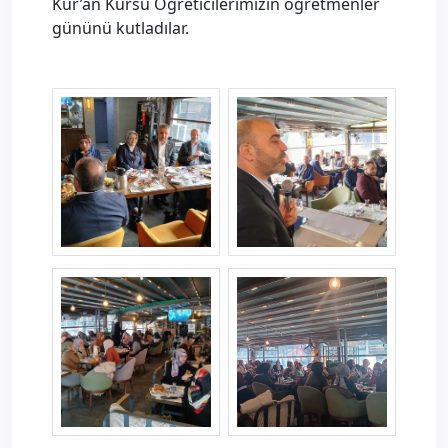
Kur’an Kursu Öğreticilerimizin öğretmenler
gününü kutladılar.
kutahyaild--1-.jpg
kutahyaild--2-.jpg
kutahyaild--4-.jpg
kutahyaild--5-.jpg