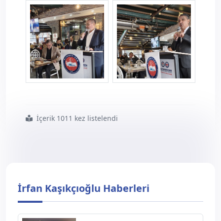
kutahyaild--6-.jpg
kutahyaild--7-.jpg
İçerik 1011 kez listelendi
#kütahya da
#din
#görevleri
#buluşması
İrfan Kaşıkçıoğlu Haberleri