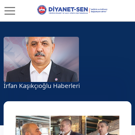
İrfan Kaşıkçıoğlu Haberleri