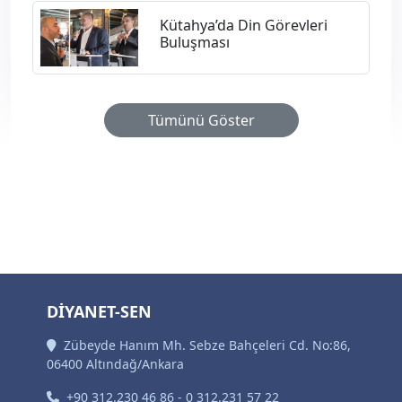
Kütahya’da Din Görevleri
Buluşması
Tümünü Göster
DİYANET-SEN
Zübeyde Hanım Mh. Sebze Bahçeleri Cd. No:86,
06400 Altındağ/Ankara
+90 312.230 46 86 - 0 312.231 57 22