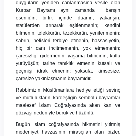
duyguların yeniden canlanmasına vesile olan
Kurban Bayramı aynı zamanda
barışın
esenliğin; birlik içinde duanın, yakarışın;
statülerden arınarak eşitlenmenin; kendini
bilmenin, tefekkürün, tezekkürün, yenilenmenin;
sabrın, nefisleri terbiye etmenin, hassasiyetin,
hiç bir canı incitmemenin, yok etmemenin;
çaresizliği gidermenin, yaşama bilincinin, kutlu
yürüyüşün; tarihe tanıklık etmenin kutsalı ve
geçmişi idrak etmenin; yoksula, kimsesize,
çaresize yakınlaşmanın bayramıdır.
Rabbimizin Müslümanlara hediye ettiği sevinç
ve mutlulukların, kardeşliğin sembolü bayramlar
maalesef İslam Coğrafyasında akan kan ve
gözyaşı nedeniyle buruk ve hüzünlü.
Bugün İslam coğrafyasında hikmetini yitirmiş
medeniyet havzasının mirasçıları olan bizler,