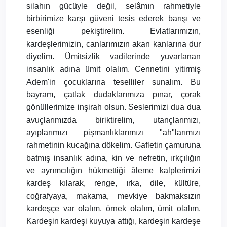
silahın gücüyle değil, selâmın rahmetiyle
birbirimize karşı güveni tesis ederek barışı ve
esenliği pekiştirelim. Evlatlarımızın,
kardeşlerimizin, canlarımızın akan kanlarına dur
diyelim. Ümitsizlik vadilerinde yuvarlanan
insanlık adına ümit olalım. Cennetini yitirmiş
Adem'in çocuklarına teselliler sunalım. Bu
bayram, çatlak dudaklarımıza pınar, çorak
gönüllerimize inşirah olsun. Seslerimizi dua dua
avuçlarımızda biriktirelim, utançlarımızı,
ayıplarımızı pişmanlıklarımızı "ah"larımızı
rahmetinin kucağına dökelim. Gafletin çamuruna
batmış insanlık adına, kin ve nefretin, ırkçılığın
ve ayrımcılığın hükmettiği âleme kalplerimizi
kardeş kılarak, renge, ırka, dile, kültüre,
coğrafyaya, makama, mevkiye bakmaksızın
kardeşçe var olalım, örnek olalım, ümit olalım.
Kardeşin kardeşi kuyuya attığı, kardeşin kardeşe