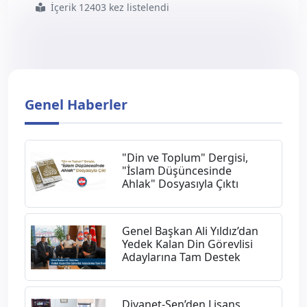
İçerik 12403 kez listelendi
#kurban
#bayramınız
#mübarek
#olsun
Genel Haberler
"Din ve Toplum" Dergisi,
"İslam Düşüncesinde
Ahlak" Dosyasıyla Çıktı
Genel Başkan Ali Yıldız’dan
Yedek Kalan Din Görevlisi
Adaylarına Tam Destek
Diyanet-Sen’den Lisans