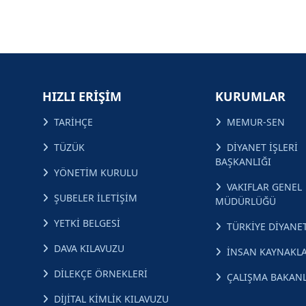
HIZLI ERİŞİM
KURUMLAR
TARİHÇE
MEMUR-SEN
TÜZÜK
DİYANET İŞLERİ
BAŞKANLIĞI
YÖNETİM KURULU
VAKIFLAR GENEL
ŞUBELER İLETİŞİM
MÜDÜRLÜĞÜ
YETKİ BELGESİ
TÜRKİYE DİYANET
DAVA KILAVUZU
İNSAN KAYNAKLA
DİLEKÇE ÖRNEKLERİ
ÇALIŞMA BAKANL
DİJİTAL KİMLİK KILAVUZU