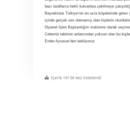
bazı taraflarca farklı kulvarlara çekilmeye çalışı
Bayraktutar Türkiye’nin en ucra köşelerinde görev
içinde gerçek ses olamamış olan kişilerin oturdukl
Diyanet İşleri Başkanlığını malzeme olarak seçmes
Ceberrüt tabirinin anlamından yoksun olan bu kişil
Ender Aysever’den bekliyoruz.
İçerik 16136 kez listelendi
#kınıyoruz