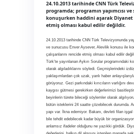
24.10.2013 tarihinde CNN Türk Televi
programda; programın yapımcısı ve s
konuşurken haddini aşarak Diyanet İş
etmiş olması kabul edilir değildir.
24.10.2013 tarihinde CNN Türk Televizyonunda yay
ve sunucusu Enver Aysever, Alevilik konusu ile ko
çalışanlarını rencide etmiş olması kabul edilir d
Türk’te yayınlanan Aykırı Sorular programındaki ko
olarak algıladıklarını söyledi. Geçmişlerindeki izdü
yaklaşımlardan çok uzak, yanlı haber anlayışlarıyl
görüyoruz. Gezi parkındaki kırıcıların varlığını de
kaygısı gütmesi gerekirken değerlerimizi basitleşt
beyinlerin türete bileceği söylemler olarak algılıyor
bütün isteklerini 24 saatte çözebilecek durumda. Am
yapı var. İkna edemiyor. Bakanı, devleti filan işga
bile tehdit edebilecek kadar büyük bir organizasyo
anlamsız ifadeler olduğunu ne yazıkki gördük. Diya
değerlerini, halkın dil algısını istenilen manada şe