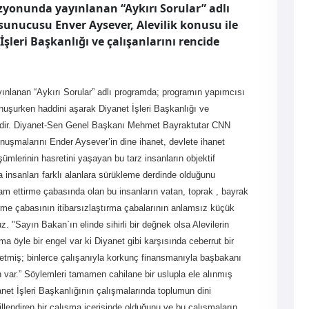
zyonunda yayınlanan “Aykırı Sorular” adlı
unucusu Enver Aysever, Alevilik konusu ile
leri Başkanlığı ve çalışanlarını rencide
ınlanan “Aykırı Sorular” adlı programda; programın yapımcısı
nuşurken haddini aşarak Diyanet İşleri Başkanlığı ve
eğildir. Diyanet-Sen Genel Başkanı Mehmet Bayraktutar CNN
nuşmalarını Ender Aysever’in dine ihanet, devlete ihanet
şümlerinin hasretini yaşayan bu tarz insanların objektif
a insanları farklı alanlara sürükleme derdinde olduğunu
vam ettirme çabasında olan bu insanların vatan, toprak , bayrak
irme çabasının itibarsızlaştırma çabalarının anlamsız küçük
uz. "Sayın Bakan`ın elinde sihirli bir değnek olsa Alevilerin
a öyle bir engel var ki Diyanet gibi karşısında ceberrut bir
l etmiş; binlerce çalışanıyla korkunç finansmanıyla başbakanı
n var.” Söylemleri tamamen cahilane bir uslupla ele alınmış
net İşleri Başkanlığının çalışmalarında toplumun dini
killendiren bir çalışma içerisinde olduğunu ve bu çalışmaların