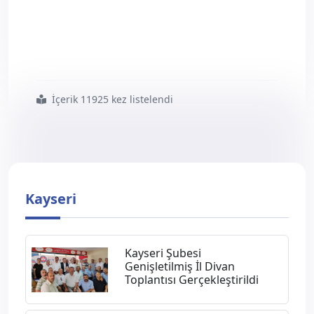
İçerik 11925 kez listelendi
#kayseri
#şubesi nden
#geleneksel
#çanakkale
#gezisi
Kayseri
Kayseri Şubesi
Genişletilmiş İl Divan
Toplantısı Gerçekleştirildi