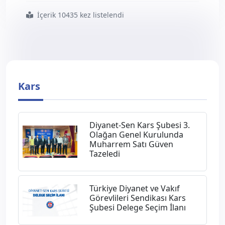
İçerik 10435 kez listelendi
#​kars ta
#çanakkale
#şehitleri
#anıldı
Kars
Diyanet-Sen Kars Şubesi 3.
Olağan Genel Kurulunda
Muharrem Satı Güven
Tazeledi
Türkiye Diyanet ve Vakıf
Görevlileri Sendikası Kars
Şubesi Delege Seçim İlanı