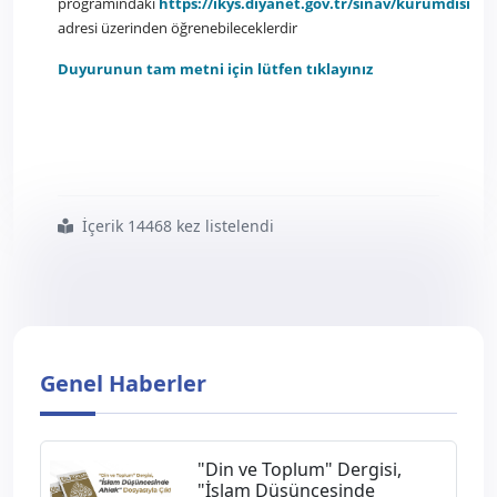
programındaki
https://ikys.diyanet.gov.tr/sinav/kurumdisi
adresi üzerinden öğrenebileceklerdir
Duyurunun tam metni için lütfen tıklayınız
İçerik 14468 kez listelendi
#k k ö
#i h
#m k
#açıktan
#atama
#sözlü
#sınav
#sonuç
#ve
#tercih
#duyurusu
Genel Haberler
"Din ve Toplum" Dergisi,
"İslam Düşüncesinde