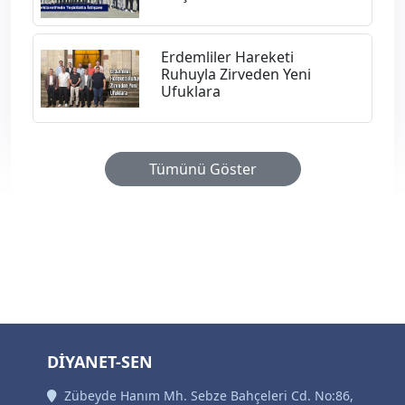
Erdemliler Hareketi
Ruhuyla Zirveden Yeni
Ufuklara
Tümünü Göster
DİYANET-SEN
Zübeyde Hanım Mh. Sebze Bahçeleri Cd. No:86,