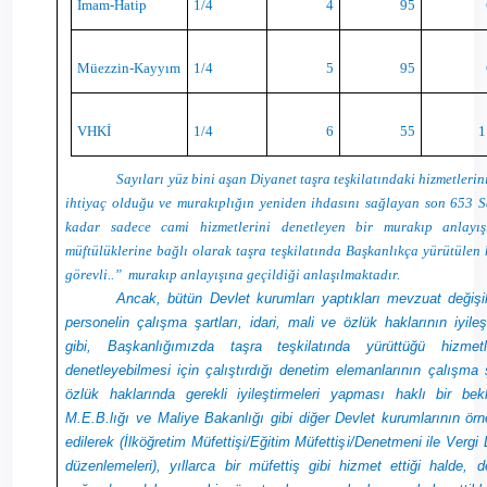
İmam-Hatip
1/4
4
95
Müezzin-Kayyım
1/4
5
95
VHKİ
1/4
6
55
1
Sayıları yüz bini aşan Diyanet taşra teşkilatındaki hizmetlerin
ihtiyaç olduğu ve murakıplığın yeniden ihdasını sağlayan son 653 Sa
kadar sadece cami hizmetlerini denetleyen bir murakıp anlayış
müftülüklerine bağlı olarak taşra teşkilatında Başkanlıkça yürütülen 
görevli..”
murakıp anlayışına geçildiği anlaşılmaktadır.
Ancak, bütün Devlet kurumları yaptıkları mevzuat değişiklik
personelin çalışma şartları, idari, mali ve özlük haklarının iyileş
gibi, Başkanlığımızda taşra teşkilatında yürüttüğü hizmet
denetleyebilmesi için çalıştırdığı denetim elemanlarının çalışma şa
özlük haklarında gerekli iyileştirmeleri yapması haklı bir bekl
M.E.B.lığı ve Maliye Bakanlığı gibi diğer Devlet kurumlarının ör
edilerek (İlköğretim Müfettişi/Eğitim Müfettişi/Denetmeni ile Vergi
düzenlemeleri), yıllarca bir müfettiş gibi hizmet ettiği halde, 