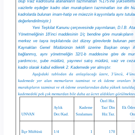
olup Vaiz kadrosuna atananların tazminatları %175’ine yükseltilmi
vaizlerle eşdeğer kadro olan murakıpların tazminatları ise din hiz
kadrolarda bulunan imam-hatip ve müezzin kayyımlarla aynı tutu
değerlendirilmiştir.)
Yeni Teşkilat Kanunu çerçevesinde yayımlanan, D.İ.B. At
Yönetmeliğinin 18’inci maddesinin 1/ç bendine göre murakıpların
merkez ve taşra teşkilatında üst düzey görevlerde bulunan perso
Kaynakları Genel Müdürünün teklifi üzerine Başkan onayı i
bağlanmış, aynı yönetmeliğin 32/1-b maddesine göre de mur
yardımcısı, şube müdürü, yayınevi satış müdürü, vaiz ve cezae
kadro olarak kabul edilerek 2. Kademede yer almıştır.
Aşağıdaki tablodan da anlaşılacağı üzere, 3’üncü, 4’ünc
kademede yer alan memurların tazminat ve ek ödeme oranları bi
murakıpların tazminat ve ek ödeme oranlarından daha yüksek tutulduğ
kademedeki pek çok memurdan bile daha az ücret aldıkları görülmekte
Özel Hiz.
Aylık
Kademe
Taz/ Din
Ek Öde
UNVAN
Der./Kad.
Sıralaması
Hiz.Taz.
Or
İlçe Müftüsü
1/4
1
170
1