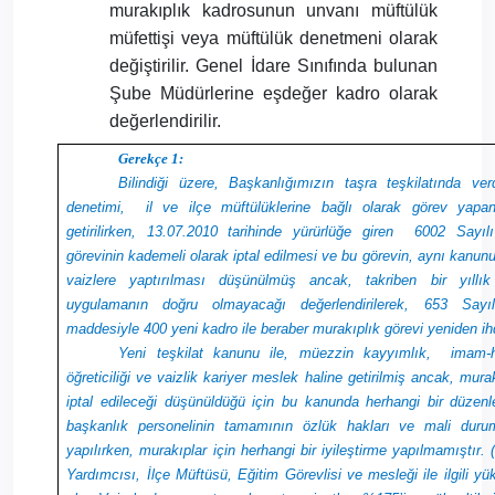
murakıplık kadrosunun unvanı müftülük
müfettişi veya müftülük denetmeni olarak
değiştirilir. Genel İdare Sınıfında bulunan
Şube Müdürlerine eşdeğer kadro olarak
değerlendirilir.
Gerekçe 1:
Bilindiği üzere, Başkanlığımızın taşra teşkilatında verd
denetimi,
il ve ilçe müftülüklerine bağlı olarak görev yapan
getirilirken, 13.07.2010 tarihinde yürürlüğe giren 6002 Sayıl
görevinin kademeli olarak iptal edilmesi ve bu görevin, aynı kanu
vaizlere yaptırılması düşünülmüş ancak, takriben bir yıllı
uygulamanın doğru olmayacağı değerlendirilerek, 653 Sayı
maddesiyle 400 yeni kadro ile beraber murakıplık görevi yeniden ihd
Yeni teşkilat kanunu ile, müezzin kayyımlık,
imam-h
öğreticiliği ve vaizlik kariyer meslek haline getirilmiş ancak, mur
iptal edileceği düşünüldüğü için bu kanunda herhangi bir düze
başkanlık personelinin tamamının özlük hakları ve mali duruml
yapılırken, murakıplar için herhangi bir iyileştirme yapılmamıştır.
Yardımcısı, İlçe Müftüsü, Eğitim Görevlisi ve mesleği ile ilgili