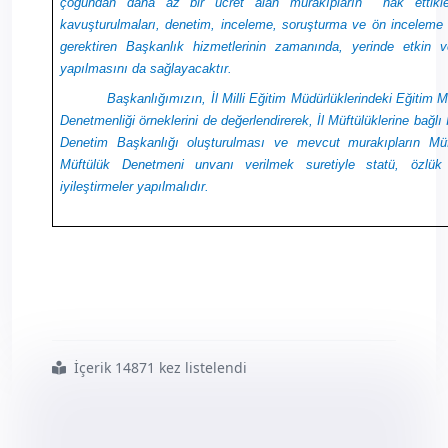
çoğundan daha az bir ücret alan murakıpların
hak ettik
kavuşturulmaları, denetim, inceleme, soruşturma ve ön inceleme g
gerektiren Başkanlık hizmetlerinin zamanında, yerinde etkin v
yapılmasını da sağlayacaktır.
Başkanlığımızın, İl Milli Eğitim Müdürlüklerindeki Eğitim M
Denetmenliği örneklerini de değerlendirerek, İl Müftülüklerine bağlı İ
Denetim Başkanlığı oluşturulması ve mevcut murakıpların Müf
Müftülük Denetmeni unvanı verilmek suretiyle statü, özlük
iyileştirmeler yapılmalıdır.
İçerik 14871 kez listelendi
#istanbul
#nolu
#şube
#ve
#murakıplardan
#sendikamıza
#ziyaret