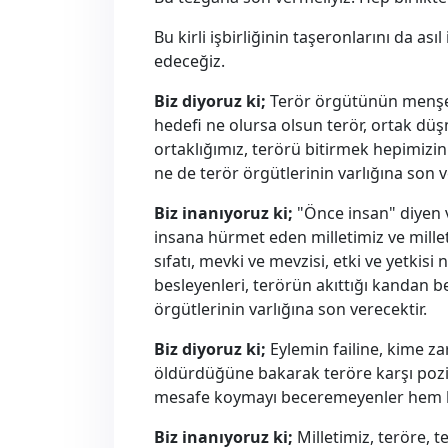
Bu kirli işbirliğinin taşeronlarını da ası
edeceğiz.
Biz diyoruz ki;
Terör örgütünün menşei, 
hedefi ne olursa olsun terör, ortak dü
ortaklığımız, terörü bitirmek hepimizin
ne de terör örgütlerinin varlığına son ve
Biz inanıyoruz ki;
"Önce insan" diyen ve
insana hürmet eden milletimiz ve milleti
sıfatı, mevki ve mevzisi, etki ve yetkisi
besleyenleri, terörün akıttığı kandan be
örgütlerinin varlığına son verecektir.
Biz diyoruz ki;
Eylemin failine, kime za
öldürdüğüne bakarak teröre karşı pozisy
mesafe koymayı beceremeyenler hem bi
Biz inanıyoruz ki;
Milletimiz, teröre, 