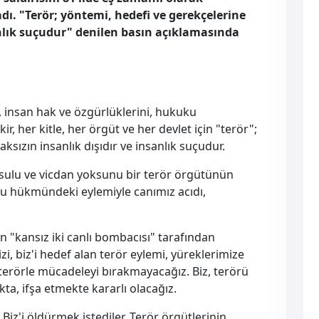
ı. "Terör; yöntemi, hedefi ve gerekçelerine
anlık suçudur" denilen basın açıklamasında
, insan hak ve özgürlüklerini, hukuku
, her kitle, her örgüt ve her devlet için "terör";
sızın insanlık dışıdır ve insanlık suçudur.
ksulu ve vicdan yoksunu bir terör örgütünün
uçu hükmündeki eylemiyle canımız acıdı,
n "kansız iki canlı bombacısı" tarafından
izi, biz'i hedef alan terör eylemi, yüreklerimize
z terörle mücadeleyi bırakmayacağız. Biz, terörü
kta, ifşa etmekte kararlı olacağız.
Biz'i öldürmek istediler. Terör örgütlerinin