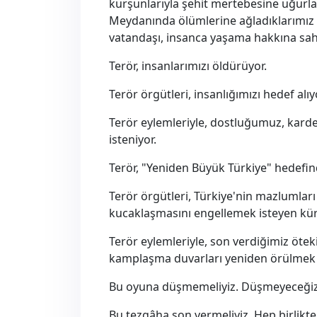
kurşunlarıyla şehit mertebesine uğurla
Meydanında ölümlerine ağladıklarımız n
vatandaşı, insanca yaşama hakkına sahip
Terör, insanlarımızı öldürüyor.
Terör örgütleri, insanlığımızı hedef alıy
Terör eylemleriyle, dostluğumuz, kard
isteniyor.
Terör, "Yeniden Büyük Türkiye" hedefi
Terör örgütleri, Türkiye'nin mazlumlar
kucaklaşmasını engellemek isteyen kür
Terör eylemleriyle, son verdiğimiz ötek
kamplaşma duvarları yeniden örülmek i
Bu oyuna düşmemeliyiz. Düşmeyeceğiz
Bu tezgâha son vermeliyiz. Hep birlikte