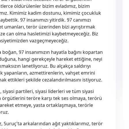
istlerce öldürülenler bizim evladımız, bizim
ımız. Kimimiz kadim dostunu, kimimiz çocukluk
aybettik. 97 insanımızı yitirdik. 97 canımızı
t umanları, terör üzerinden bizi ayrıştırmak
mize can olma hasletimizi kaybetmeyeceğiz. Biz
ssasiyetimizden vazgeçmeyeceğiz.
sa boğan, 97 insanımızın hayatla bağını kopartan
olduğuna, hangi gerekçeyle hareket ettiğine, neyi
maksızın lanetliyoruz. Bu alçakça saldırıyı
ik yapanların, azmettirenlerin, vahşet emrini
k ettikleri şekilde cezalandırılmasını istiyoruz.
siyasi partileri, siyasi liderleri ve tüm siyasi
m örgütlerini teröre karşı tek ses olmaya, terörü
hareket etmeye, yasta ortaklaşmaya, terörle
ruz.
, Suruç'ta arkalarından ağıt yaktıklarımız, terör