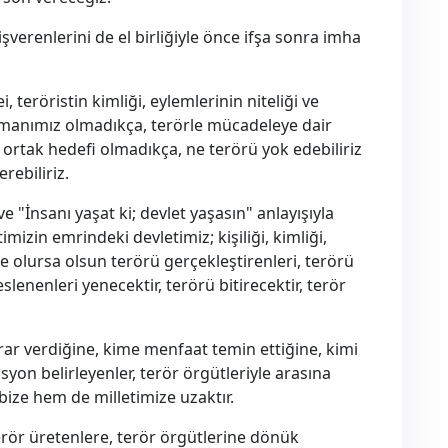
l işverenlerini de el birliğiyle önce ifşa sonra imha
teröristin kimliği, eylemlerinin niteliği ve
şmanımız olmadıkça, terörle mücadeleye dair
 ortak hedefi olmadıkça, ne terörü yok edebiliriz
rebiliriz.
 "İnsanı yaşat ki; devlet yaşasın" anlayışıyla
mizin emrindeki devletimiz; kişiliği, kimliği,
 ne olursa olsun terörü gerçekleştirenleri, terörü
slenenleri yenecektir, terörü bitirecektir, terör
rar verdiğine, kime menfaat temin ettiğine, kimi
on belirleyenler, terör örgütleriyle arasına
ze hem de milletimize uzaktır.
terör üretenlere, terör örgütlerine dönük