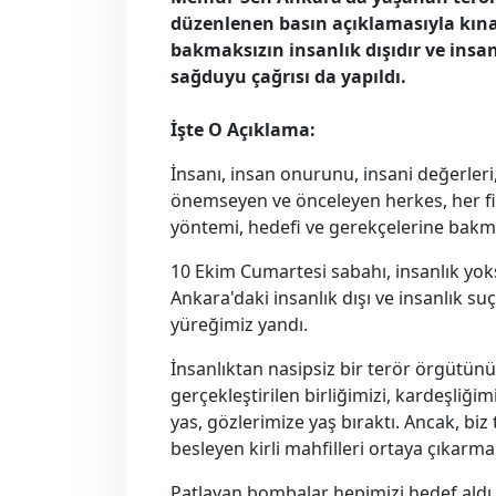
düzenlenen basın açıklamasıyla kınad
bakmaksızın insanlık dışıdır ve ins
sağduyu çağrısı da yapıldı.
İşte O Açıklama:
İnsanı, insan onurunu, insani değerleri
önemseyen ve önceleyen herkes, her fikir
yöntemi, hedefi ve gerekçelerine bakmak
10 Ekim Cumartesi sabahı, insanlık yo
Ankara'daki insanlık dışı ve insanlık s
yüreğimiz yandı.
İnsanlıktan nasipsiz bir terör örgütünü
gerçekleştirilen birliğimizi, kardeşliğim
yas, gözlerimize yaş bıraktı. Ancak, bi
besleyen kirli mahfilleri ortaya çıkarma
Patlayan bombalar hepimizi hedef aldı. 