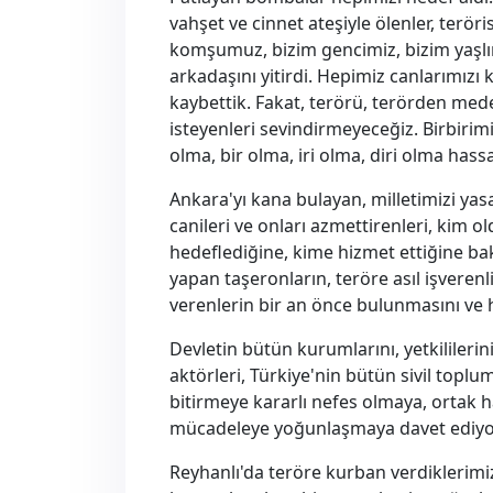
vahşet ve cinnet ateşiyle ölenler, terör
komşumuz, bizim gencimiz, bizim yaşl
arkadaşını yitirdi. Hepimiz canlarımızı k
kaybettik. Fakat, terörü, terörden mede
isteyenleri sevindirmeyeceğiz. Birbiri
olma, bir olma, iri olma, diri olma ha
Ankara'yı kana bulayan, milletimizi ya
canileri ve onları azmettirenleri, kim 
hedeflediğine, kime hizmet ettiğine bak
yapan taşeronların, teröre asıl işverenl
verenlerin bir an önce bulunmasını ve ha
Devletin bütün kurumlarını, yetkililerini, 
aktörleri, Türkiye'nin bütün sivil toplu
bitirmeye kararlı nefes olmaya, ortak 
mücadeleye yoğunlaşmaya davet ediyo
Reyhanlı'da teröre kurban verdiklerimiz