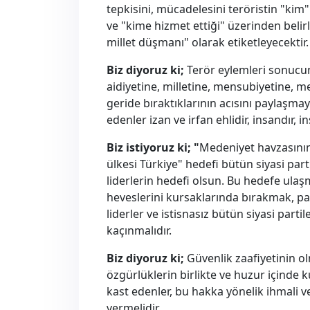
tepkisini, mücadelesini teröristin "kim"
ve "kime hizmet ettiği" üzerinden belirl
millet düşmanı" olarak etiketleyecektir.
Biz diyoruz ki;
Terör eylemleri sonucun
aidiyetine, milletine, mensubiyetine, 
geride bıraktıklarının acısını paylaşmay
edenler izan ve irfan ehlidir, insandır, 
Biz istiyoruz ki; "
Medeniyet havzasının 
ülkesi Türkiye" hedefi bütün siyasi parti
liderlerin hedefi olsun. Bu hedefe ulaş
heveslerini kursaklarında bırakmak, pat
liderler ve istisnasız bütün siyasi partil
kaçınmalıdır.
Biz diyoruz ki;
Güvenlik zaafiyetinin olm
özgürlüklerin birlikte ve huzur içinde k
kast edenler, bu hakka yönelik ihmali
vermelidir.