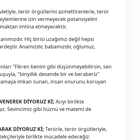
vletiyle, terör örgütlerini azmettirenlerle, terör
eylemlerine izin vermeyecek potansiyelini
nmaktan imtina etmeyecektir.
anımızdır. Hiç birisi uzağımız değil hepsi
 kardeştir. Anamızdır, babamızdır, oğlumuz,
nları "Fikren benim gibi düşünmeyebilirsin, sen
şuyla, "binyıllık desende bir ve beraberiz"
 yaşamaya imkan sunan, insan onurunu koruyan
VENEREK DİYORUZ Kİ;
Acıyı birlikte
ğız. Sevincimiz gibi hüznü ve matemi de
ARAK DİYORUZ Kİ;
Terörle, terör örgütleriyle,
estekçileriyle birlikte mücadele edeceğiz.