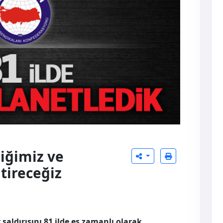
liğimiz ve
itireceğiz
aldırısını 81 ilde eş zamanlı olarak