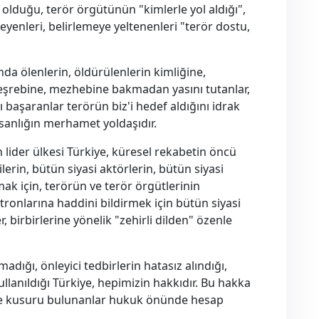
 olduğu, terör örgütünün "kimlerle yol aldığı",
eyenleri, belirlemeye yeltenenleri "terör dostu,
da ölenlerin, öldürülenlerin kimliğine,
meşrebine, mezhebine bakmadan yasını tutanlar,
ı başaranlar terörün biz'i hedef aldığını idrak
insanlığın merhamet yoldaşıdır.
lider ülkesi Türkiye, küresel rekabetin öncü
lerin, bütün siyasi aktörlerin, bütün siyasi
mak için, terörün ve terör örgütlerinin
ronlarına haddini bildirmek için bütün siyasi
er, birbirlerine yönelik "zehirli dilden" özenle
adığı, önleyici tedbirlerin hatasız alındığı,
ullanıldığı Türkiye, hepimizin hakkıdır. Bu hakka
 ve kusuru bulunanlar hukuk önünde hesap