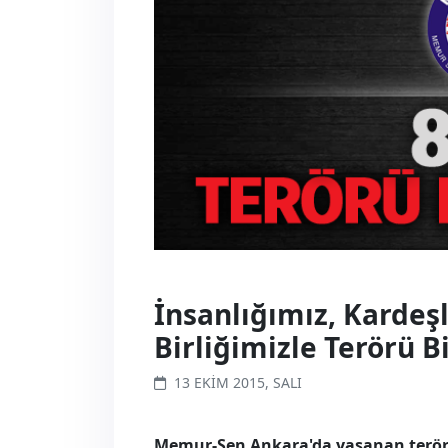
İnsanlığımız, Kardeş
Birliğimizle Terörü B
13 EKIM 2015, SALI
​Memur-Sen Ankara'da yaşanan terör s