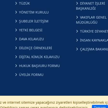
TÜZÜK
DİYANET İŞLERİ
BAŞKANLIĞI
YÖNETİM KURULU
VAKIFLAR GENEL
ŞUBELER İLETİŞİM
MÜDÜRLÜĞÜ
YETKİ BELGESİ
TÜRKİYE DİYANET
DAVA KILAVUZU
İNSAN KAYNAKLA
DİLEKÇE ÖRNEKLERİ
ÇALIŞMA BAKANL
DİJİTAL KİMLİK KILAVUZU
HUKUK BAŞVURU FORMU
ÜYELİK FORMU
 ve internet sitemize yapacağınız ziyaretleri kişiselleştirebilmek i
Dilediğiniz zaman çerez ayarlarınızı değiştirebilirsiniz.
Tamam