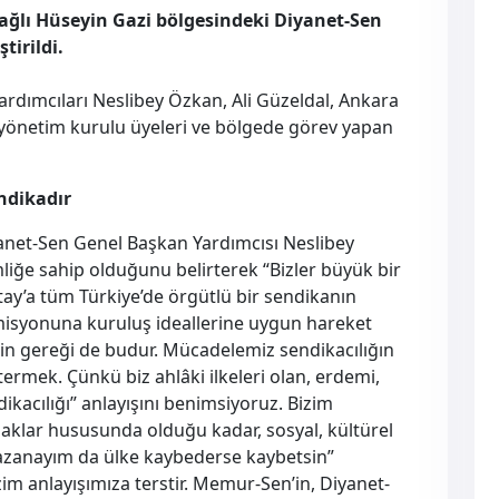
ğlı Hüseyin Gazi bölgesindeki Diyanet-Sen
tirildi.
rdımcıları Neslibey Özkan, Ali Güzeldal, Ankara
önetim kurulu üyeleri ve bölgede görev yapan
ndikadır
yanet-Sen Genel Başkan Yardımcısı Neslibey
liğe sahip olduğunu belirterek “Bizler büyük bir
atay’a tüm Türkiye’de örgütlü bir sendikanın
misyonuna kuruluş ideallerine uygun hareket
n gereği de budur. Mücadelemiz sendikacılığın
ermek. Çünkü biz ahlâki ilkeleri olan, erdemi,
acılığı” anlayışını benimsiyoruz. Bizim
 haklar hususunda olduğu kadar, sosyal, kültürel
kazanayım da ülke kaybederse kaybetsin”
zim anlayışımıza terstir. Memur-Sen’in, Diyanet-