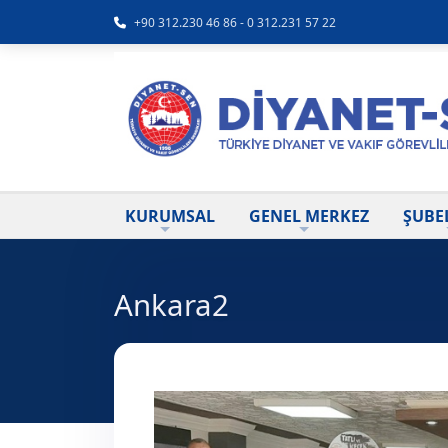
+90 312.230 46 86 - 0 312.231 57 22
KURUMSAL
GENEL MERKEZ
ŞUBE
Ankara2