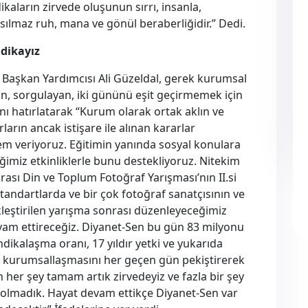
kaların zirvede oluşunun sırrı, insanla,
ılmaz ruh, mana ve gönül beraberliğidir.” Dedi.
ndikayız
Başkan Yardımcısı Ali Güzeldal, gerek kurumsal
an, sorgulayan, iki gününü eşit geçirmemek için
nı hatırlatarak “Kurum olarak ortak aklın ve
rların ancak istişare ile alınan kararlar
nem veriyoruz. Eğitimin yanında sosyal konulara
imiz etkinliklerle bunu destekliyoruz. Nitekim
ası Din ve Toplum Fotoğraf Yarışması’nın II.si
standartlarda ve bir çok fotoğraf sanatçısının ve
kleştirilen yarışma sonrası düzenleyeceğimiz
devam ettireceğiz. Diyanet-Sen bu gün 83 milyonu
ndikalaşma oranı, 17 yıldır yetki ve yukarıda
le kurumsallaşmasını her geçen gün pekiştirerek
her şey tamam artık zirvedeyiz ve fazla bir şey
olmadık. Hayat devam ettikçe Diyanet-Sen var