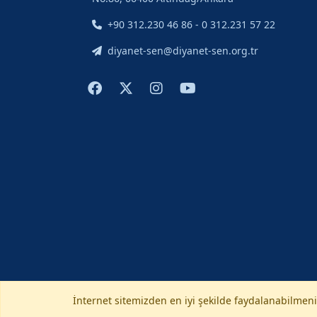
+90 312.230 46 86 - 0 312.231 57 22
diyanet-sen@diyanet-sen.org.tr
İnternet sitemizden en iyi şekilde faydalanabilmeniz