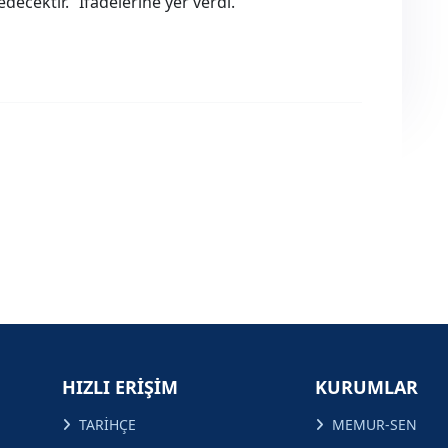
ecektir.” İfadelerine yer verdi.
HIZLI ERİŞİM
KURUMLAR
TARİHÇE
MEMUR-SEN