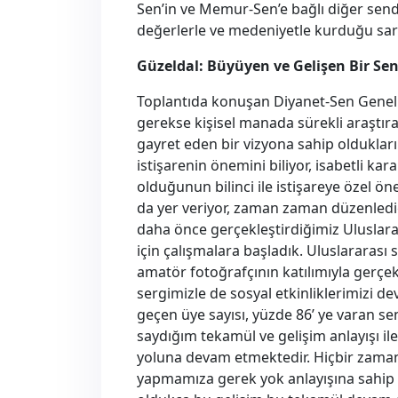
Sen’in ve Memur-Sen’e bağlı diğer sendi
değerlerle ve medeniyetle kurduğu sars
Güzeldal: Büyüyen ve Gelişen Bir Se
Toplantıda konuşan Diyanet-Sen Genel 
gerekse kişisel manada sürekli araştır
gayret eden bir vizyona sahip oldukları
istişarenin önemini biliyor, isabetli kara
olduğunun bilinci ile istişareye özel ö
da yer veriyor, zaman zaman düzenlediğ
daha önce gerçekleştirdiğimiz Uluslarar
için çalışmalara başladık. Uluslararası 
amatör fotoğrafçının katılımıyla gerçe
sergimizle de sosyal etkinliklerimizi 
geçen üye sayısı, yüzde 86’ ye varan se
saydığım tekamül ve gelişim anlayışı i
yoluna devam etmektedir. Hiçbir zaman 
yapmamıza gerek yok anlayışına sahip 