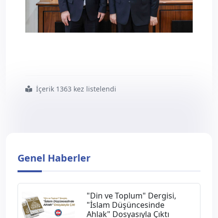
İçerik 1363 kez listelendi
#genel
#başkan
#ali
#yıldız dan
#diyanet
#işleri
#başkanı
#safi
#arpaguş a
#ziyaret
Genel Haberler
"Din ve Toplum" Dergisi,
"İslam Düşüncesinde
Ahlak" Dosyasıyla Çıktı