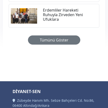
Erdemliler Hareketi
Ruhuyla Zirveden Yeni
Ufuklara
Tümünü Göster
DİYANET-SEN
Zübeyde Hanım Mh. Sebze Bahçeleri Cd. No:86,
06400 Altındağ/Ankara