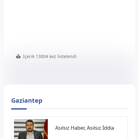
İçerik 13004 kez listelendi
#gaziantep
#teşkilat
#çalışması
#verimli
#geçti
Gaziantep
Asılsız Haber, Asılsız İddia