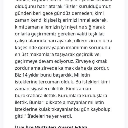
olduğunu hatırlatarak “Bizler kurulduğumuz
günden beri gece gündüz demeden, kimi
zaman kendi kişisel işlerimizi ihmal ederek,
kimi zaman ailemizin iyi niyetine sığınarak
onlarla geçirmemiz gereken vakti teşkilat
çalışmalarında harcayarak, ülkemizin en ücra
köşesinde görev yapan imamımın sorununu
en üst makamlara taşıyarak geçirdik ve
geçirmeye devam ediyoruz. Zirveye çıkmak
zordur ama zirvede kalmak daha da zordur.
Biz 14 yıldır bunu başardık. Milletin
isteklerine tercüman olduk. Bu istekleri kimi
zaman siyasilere ilettik. Kimi zaman
bürokratlara ilettik. Kurumlara kuruluşlara
ilettik. Bunları dikkate almayanlar milletin
isteklerine kulak tıkayanlar bu gün kaybolup
gitti.” İfadelerine yer verdi.
İl ve İlçe Müftüleri Ziyaret Edildi