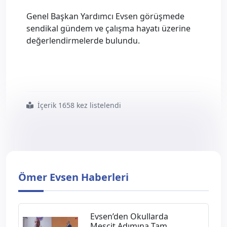
Genel Başkan Yardımcı Evsen görüşmede
sendikal gündem ve çalışma hayatı üzerine
değerlendirmelerde bulundu.
İçerik 1658 kez listelendi
#evsen den
#şehit
#yakınları
#ve
#gaziler
#genel
#müdürüne
#ziyaret
Ömer Evsen Haberleri
Evsen’den Okullarda
Mescit Adımına Tam