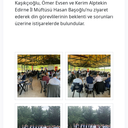
Kaşıkçıoğlu, Ömer Evsen ve Kerim Alptekin
Edirne İl Müftüsü Hasan Başoğlu’nu ziyaret
ederek din görevlilerinin beklenti ve sorunları
üzerine istişarelerde bulundular.
edirneild--2-.jpg
edirneild--3-.jpg