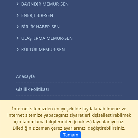
BAYINDIR MEMUR-SEN
ENERJİ BİR-SEN
BİRLİK HABER-SEN
ULAŞTIRMA MEMUR-SEN
KÜLTÜR MEMUR-SEN
Anasayfa
Gizlilik Politikası
KVKK Aydınlatma Metni
İnternet sitemizden en iyi şekilde faydalanabilmeniz ve
internet sitemize yapacağınız ziyaretleri kişiselleştirebilmek
İletişim
için tanımlama bilgilerinden (cookies) faydalanıyoruz.
Dilediğiniz zaman çerez ayarlarınızı değiştirebilirsiniz.
©
Diyanet-Sen
Tamam